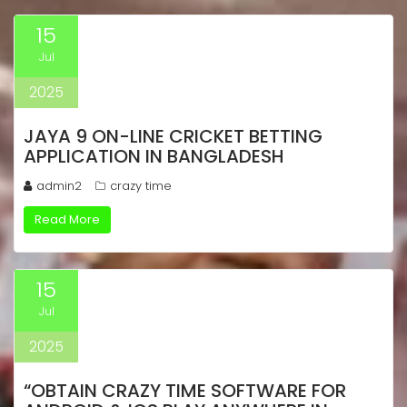
15
Jul
2025
JAYA 9 ON-LINE CRICKET BETTING
APPLICATION IN BANGLADESH
admin2
crazy time
Read More
15
Jul
2025
“OBTAIN CRAZY TIME SOFTWARE FOR