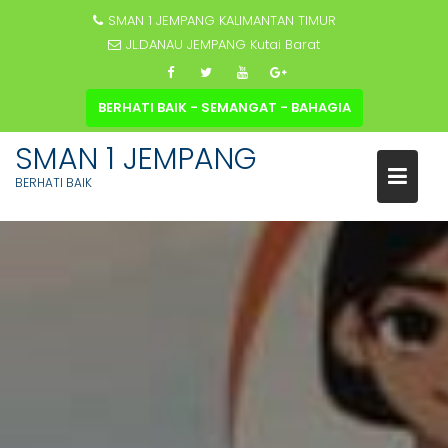
SMAN 1 JEMPANG KALIMANTAN TIMUR
JL.DANAU JEMPANG Kutai Barat
BERHATI BAIK - SEMANGAT - BAHAGIA
SMAN 1 JEMPANG
BERHATI BAIK