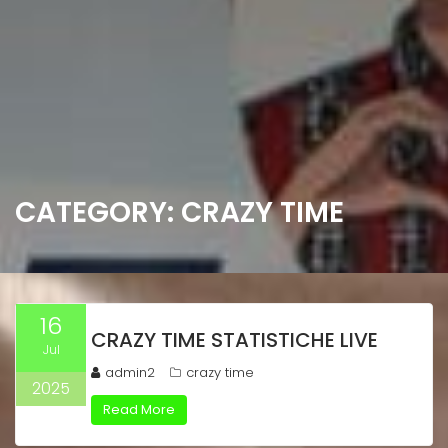
CATEGORY:
CRAZY TIME
16
CRAZY TIME STATISTICHE LIVE
Jul
admin2
crazy time
2025
Read More