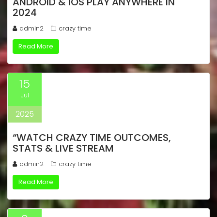
ANDROID & IOS PLAY ANYWHERE IN
2024
admin2
crazy time
Read More
15
Jul
2025
“WATCH CRAZY TIME OUTCOMES,
STATS & LIVE STREAM
admin2
crazy time
Read More