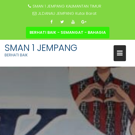
SMAN 1 JEMPANG KALIMANTAN TIMUR
JL.DANAU JEMPANG Kutai Barat
BERHATI BAIK - SEMANGAT - BAHAGIA
SMAN 1 JEMPANG
BERHATI BAIK