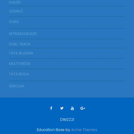
GALERI
SISWA/I
GURU
EKTRAKULIKULER
DUAL TRACK
TATA BUSANA
MULTI MEDIA
TATA BOGA
SEKOLAH
DIMZZ21
Education Base by
Acme Themes