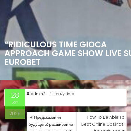
“RIDICULOUS TIME GIOCA
APPROACH GAME SHOW LIVE S
EUROBET
28
admin2
crazy time
Jan
2025
Предсказания
How To Be Able To
будущего: расширение
Beat Online Casinos: