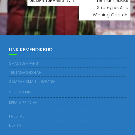
онлайн-гейминга 1Win
The Truth About
Strategies And
Winning Odds
LINK KEMENDIKBUD
SMAN 1 JEMPANG
TENTANG SEKOLAH
SEJARAH SMAN 1 JEMPANG
VISI DAN MISI
KEPALA SEKOLAH
PRESTASI
BERITA