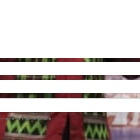
or the next time I comment.