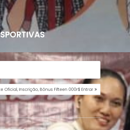
ESPORTIVAS
te Oficial, Inscrição, Bônus Fifteen 000r$ Entrar