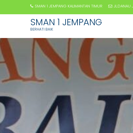
SMAN 1 JEMPANG KALIMANTAN TIMUR
JL.DANAU 
SMAN 1 JEMPANG
BERHATI BAIK