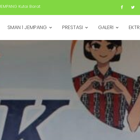
JEMPANG Kutai Barat
SMAN 1 JEMPANG
PRESTASI
GALERI
EKTR