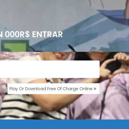
EN 000R$ ENTRAR
Play Or Download Free Of Charge Online