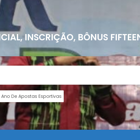
FICIAL, INSCRIÇÃO, BÔNUS FIFTE
No Ano De Apostas Esportivas