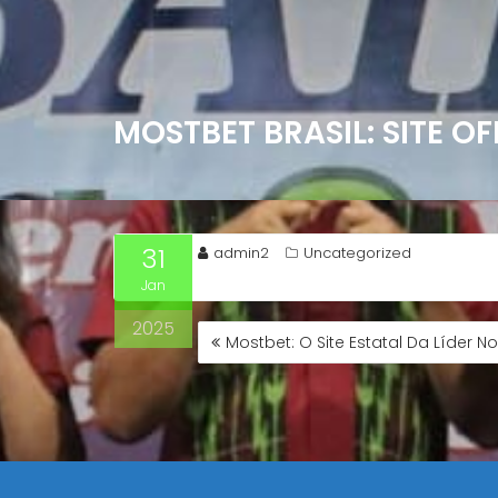
MOSTBET BRASIL: SITE O
31
admin2
Uncategorized
Jan
2025
Mostbet: O Site Estatal Da Líder 