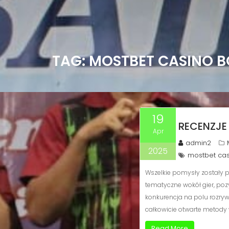
TAG:
MOSTBET CASINO 
19
RECENZJE
Apr
admin2
2025
mostbet ca
Wszelkie pomysły zostały p
tematyczne wokół gier, poz
konkurencja na polu rozrywk
całkowicie otwarte metody 
Read More