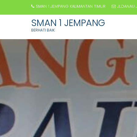
SMAN 1 JEMPANG KALIMANTAN TIMUR
JL.DANAU 
SMAN 1 JEMPANG
BERHATI BAIK