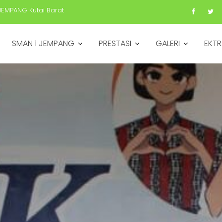
JEMPANG Kutai Barat
SMAN 1 JEMPANG
PRESTASI
GALERI
EKTR