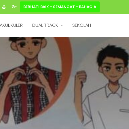
BERHATI BAIK - SEMANGAT - BAHAGIA
AKULIKULER
DUAL TRACK
SEKOLAH