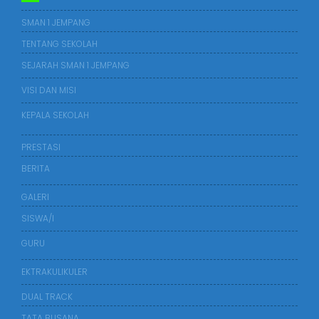
SMAN 1 JEMPANG
TENTANG SEKOLAH
SEJARAH SMAN 1 JEMPANG
VISI DAN MISI
KEPALA SEKOLAH
PRESTASI
BERITA
GALERI
SISWA/I
GURU
EKTRAKULIKULER
DUAL TRACK
TATA BUSANA