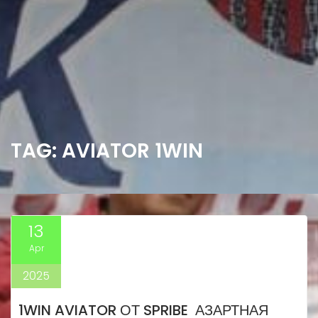
TAG:
AVIATOR 1WIN
13
Apr
2025
1WIN AVIATOR ОТ SPRIBE ️ АЗАРТНАЯ