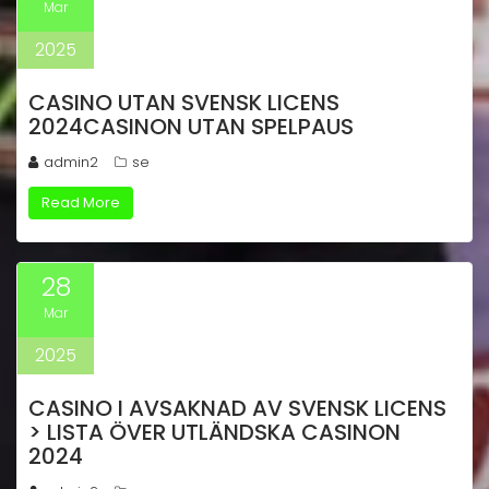
Mar
2025
CASINO UTAN SVENSK LICENS
2024️CASINON UTAN SPELPAUS
admin2
se
Read More
28
Mar
2025
CASINO I AVSAKNAD AV SVENSK LICENS
> LISTA ÖVER UTLÄNDSKA CASINON
2024