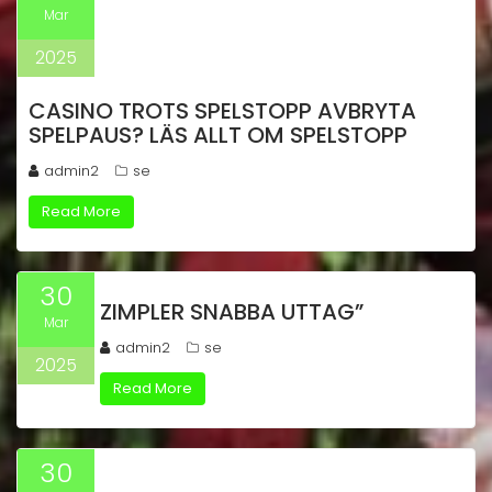
Mar
2025
CASINO TROTS SPELSTOPP AVBRYTA
SPELPAUS? LÄS ALLT OM SPELSTOPP
admin2
se
Read More
30
ZIMPLER SNABBA UTTAG”
Mar
admin2
se
2025
Read More
30