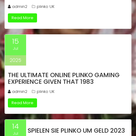
admin2
plinko UK
Read More
15
Jul
2025
THE ULTIMATE ONLINE PLINKO GAMING
EXPERIENCE GIVEN THAT 1983
admin2
plinko UK
Read More
14
SPIELEN SIE PLINKO UM GELD 2023
Jul