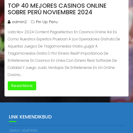
TOP 40 MEJORES CASINOS ONLINE
SOBRE PERÚ NOVIEMBRE 2024
admin2
Pin Up Peru
Lista Nov 2024 Content Pagoefectivo En Casinos Online Así Es
Como Nuestros Expertos Prueban A Los Operadores Disfruta De
Aquellas Juegos De Tragamonedas Gratis ¿jugar A
Tragamonedas Gratis O Por Dinero Real? Importancia De
Entretenerse En Casinos En Línea Con Dinero Real Software De
Calidad Y Juego Justo Ventajas De Entretenerse En Un Online
Casino…
Read More
LINK KEMENDIKBUD
SMAN 1 JEMPANG