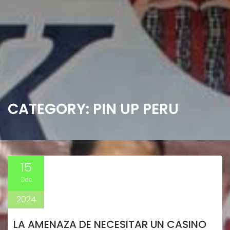
CATEGORY:
PIN UP PERU
15
Dec
2024
LA AMENAZA DE NECESITAR UN CASINO