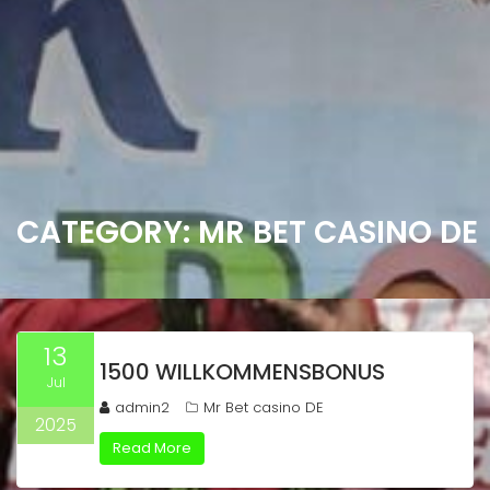
CATEGORY:
MR BET CASINO DE
13
1500 WILLKOMMENSBONUS
Jul
admin2
Mr Bet casino DE
2025
Read More