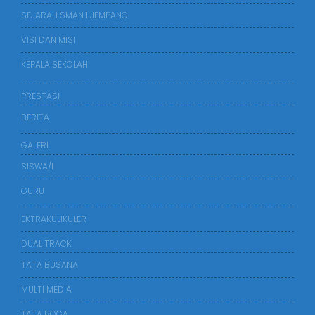
SEJARAH SMAN 1 JEMPANG
VISI DAN MISI
KEPALA SEKOLAH
PRESTASI
BERITA
GALERI
SISWA/I
GURU
EKTRAKULIKULER
DUAL TRACK
TATA BUSANA
MULTI MEDIA
TATA BOGA