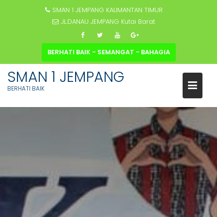
SMAN 1 JEMPANG KALIMANTAN TIMUR
JL.DANAU JEMPANG Kutai Barat
BERHATI BAIK - SEMANGAT - BAHAGIA
SMAN 1 JEMPANG
BERHATI BAIK