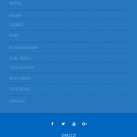
BERITA
GALERI
SISWA/I
GURU
EKTRAKULIKULER
DUAL TRACK
TATA BUSANA
MULTI MEDIA
TATA BOGA
SEKOLAH
DIMZZ21