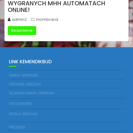
WYGRANYCH MHH AUTOMATACH
ONLINE!
admin2
mombrand
Read More
LINK KEMENDIKBUD
SMAN 1 JEMPANG
TENTANG SEKOLAH
SEJARAH SMAN 1 JEMPANG
VISI DAN MISI
KEPALA SEKOLAH
PRESTASI