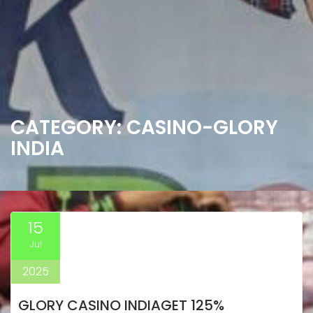
CATEGORY:
CASINO-GLORY
INDIA
15
Jul
2025
GLORY CASINO INDIAGET 125%