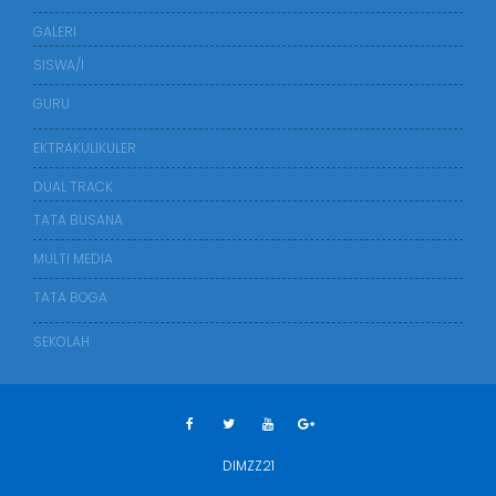
GALERI
SISWA/I
GURU
EKTRAKULIKULER
DUAL TRACK
TATA BUSANA
MULTI MEDIA
TATA BOGA
SEKOLAH
DIMZZ21