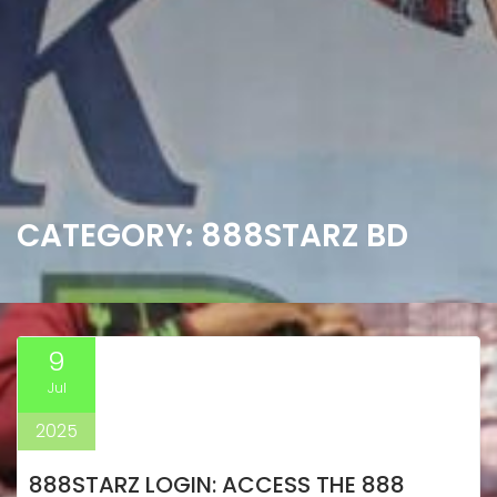
CATEGORY:
888STARZ BD
9
Jul
2025
888STARZ LOGIN: ACCESS THE 888