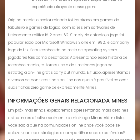
experiência atrayente desse game.
Originalmente, o sector minado foi inspirado em games de
tabuleiro e games de lógica, com raízes em softwares de
treinamento militar lá 2 anos 62. Simply No entanto, o jogo foi
popularizado por Microsoft Windows 3.one em 1992, e company
logo de trik ficou conhecido no meio de operating system
jogadores tais como desafiador. Apresentando essa história de
reconhecimento, tal tornou-se o dos melhores jogos de
estratégia on-line grátis carry out mundo. E, fluido, apresentamos
diversos de bons cassinos on-line nos quais é possível colocar
suas fichas zero game de expresamente Mines.
INFORMAÇÕES GERAIS RELACIONADA MINES
Em próximas linhas, explicaremos apresentando mais detalhes
asi como es efectivo realmente o mini-jogo Minas. Além disto,
você sabia que há comunidades online onde você pode se
enlazar, canjear estratégias e compartilhar suas experiências?