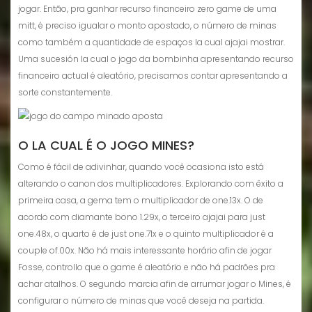
jogar. Então, pra ganhar recurso financeiro zero game de uma
mitt, é preciso igualar o monto apostado, o número de minas
como também a quantidade de espaços la cual ajajai mostrar.
Uma sucesión la cual o jogo da bombinha apresentando recurso
financeiro actual é aleatório, precisamos contar apresentando a
sorte constantemente.
O LA CUAL É O JOGO MINES?
Como é fácil de adivinhar, quando você ocasiona isto está
alterando o canon dos multiplicadores. Explorando com êxito a
primeira casa, a gema tem o multiplicador de one.13x. O de
acordo com diamante bono 1.29x, o terceiro ajajai para just
one.48x, o quarto é de just one.71x e o quinto multiplicador é a
couple of.00x. Não há mais interessante horário afin de jogar
Fosse, controllo que o game é aleatório e não há padrões pra
achar atalhos. O segundo marcia afin de arrumar jogar o Mines, é
configurar o número de minas que você deseja na partida.