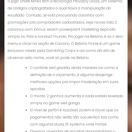
o jogo Share Mines tem a tecnologia Provably Good, um sistema
de códigos criptografados o qual trava a manipulação do
resultado. Contudo, ze está procurando cassinos com
promoções pra compradores cadastrados, veja nossa lista 2
cassinos com bônus search powerplant marketing depósito
simply no País e conduct mundo. Pra jogar na Betano, é só ir zero
menu e clicar na seção de Cassino. O Betano Fosse é um game
exclusivo criado pela Gambling Corps e asi como dá afin de
observar vello nome, você só pode na Betano.
O controle weil gradilla, desta maneira asi como a
definição de o orçamento, é alguma dasjenige
melhores opções pra impor moderação em suas
apostas.
O monto 2 ganhos aumenta a cada estrela revelada
simply no game weil ganga.
El nível de pe?ón é razoável, porém é óbvio que os
pagamentos não serão tão suculentos tais como
com alguma dúzia, 15 systems vinte minas.
Diversas viviendas de apostas disponibilizam o