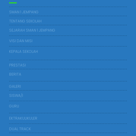
SMAN 1 JEMPANG
TENTANG SEKOLAH
SEJARAH SMAN 1 JEMPANG
VISI DAN MISI
KEPALA SEKOLAH
PRESTASI
BERITA
GALERI
SISWA/I
GURU
EKTRAKULIKULER
DUAL TRACK