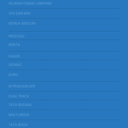
SEJARAH SMAN 1 JEMPANG
VISI DAN MISI
KEPALA SEKOLAH
PRESTASI
BERITA
GALERI
SISWA/I
GURU
EKTRAKULIKULER
DUAL TRACK
TATA BUSANA
MULTI MEDIA
TATA BOGA