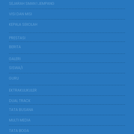
SEJARAH SMAN 1 JEMPANG
VISI DAN MISI
KEPALA SEKOLAH
PRESTASI
BERITA
GALERI
SISWA/I
GURU
EKTRAKULIKULER
DUAL TRACK
TATA BUSANA
MULTI MEDIA
TATA BOGA