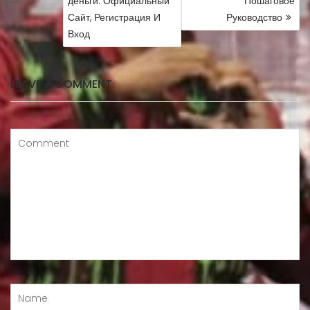
деньги: Официальный
Пошаговое
Сайт, Регистрация И
Руководство
Вход
LEAVE A COMMENT