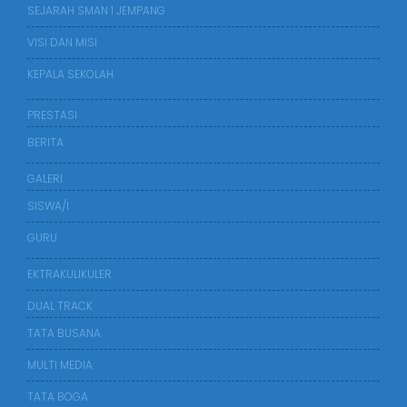
SEJARAH SMAN 1 JEMPANG
VISI DAN MISI
KEPALA SEKOLAH
PRESTASI
BERITA
GALERI
SISWA/I
GURU
EKTRAKULIKULER
DUAL TRACK
TATA BUSANA
MULTI MEDIA
TATA BOGA