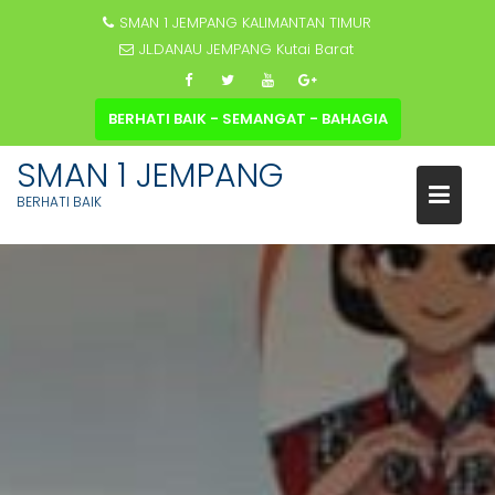
SMAN 1 JEMPANG KALIMANTAN TIMUR
JL.DANAU JEMPANG Kutai Barat
BERHATI BAIK - SEMANGAT - BAHAGIA
SMAN 1 JEMPANG
BERHATI BAIK