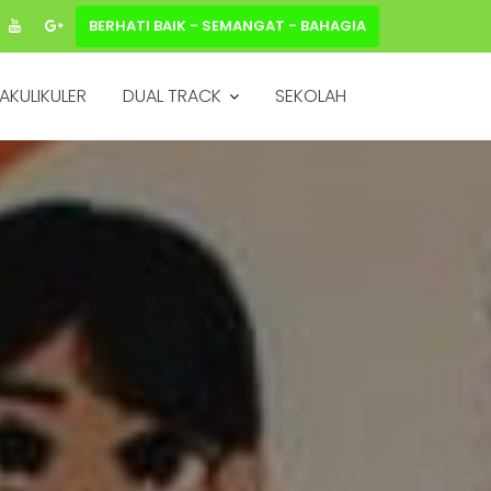
BERHATI BAIK - SEMANGAT - BAHAGIA
AKULIKULER
DUAL TRACK
SEKOLAH