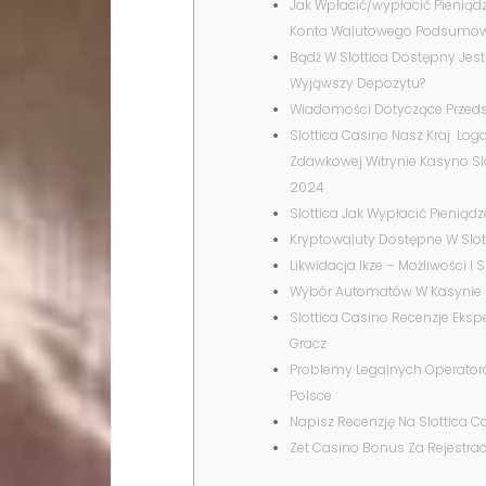
Jak Wpłacić/wypłacić Pieniąd
Konta Walutowego Podsumo
Bądź W Slottica Dostępny Jes
Wyjąwszy Depozytu?
Wiadomości Dotyczące Przeds
Slottica Casino Nasz Kraj ️ Lo
Zdawkowej Witrynie Kasyno Slo
2024
Slottica Jak Wypłacić Pieniądz
Kryptowaluty Dostępne W Slot
Likwidacja Ikze – Możliwości I S
Wybór Automatów W Kasynie S
Slottica Casino Recenzje Ekspe
Gracz
Problemy Legalnych Operato
Polsce
Napisz Recenzję Na Slottica C
Zet Casino Bonus Za Rejestrac