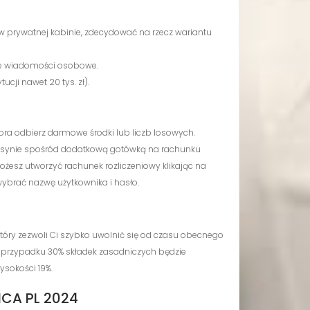
ę w prywatnej kabinie, zdecydować na rzecz wariantu
lne wiadomości osobowe.
cji nawet 20 tys. zł).
ora odbierz darmowe środki lub liczb losowych.
 kasynie spośród dodatkową gotówką na rachunku
 możesz utworzyć rachunek rozliczeniowy klikając na
wybrać nazwę użytkownika i hasło.
który zezwoli Ci szybko uwolnić się od czasu obecnego
ś przypadku 30% składek zasadniczych będzie
sokości 19%.
CA PL 2024