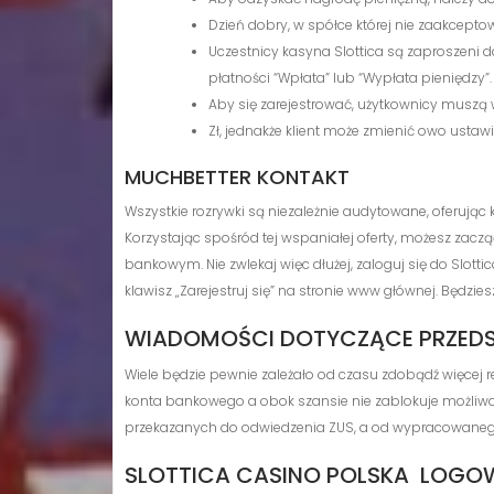
Dzień dobry, w spółce której nie zaakcept
Uczestnicy kasyna Slottica są zaproszeni d
płatności “Wpłata” lub “Wypłata pieniędzy”.
Aby się zarejestrować, użytkownicy muszą
Zł, jednakże klient może zmienić owo ustawi
MUCHBETTER KONTAKT
Wszystkie rozrywki są niezależnie audytowane, oferują
Korzystając spośród tej wspaniałej oferty, możesz za
bankowym. Nie zwlekaj więc dłużej, zaloguj się do Slottic
klawisz „Zarejestruj się” na stronie www głównej. Będz
WIADOMOŚCI DOTYCZĄCE PRZEDS
Wiele będzie pewnie zależało od czasu zdobądź więcej r
konta bankowego a obok szansie nie zablokuje możliwo
przekazanych do odwiedzenia ZUS, a od wypracowanego 
SLOTTICA CASINO POLSKA ️ LOGO