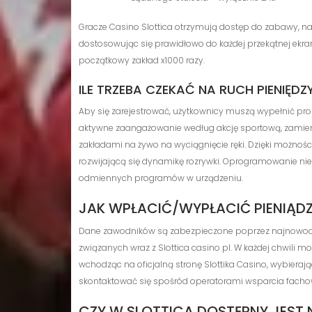
Gracze Casino Slottica otrzymują dostęp do zabawy, na
dostosowując się prawidłowo do każdej przekątnej ekr
początkowy zakład x1000 razy.
ILE TRZEBA CZEKAĆ NA RUCH PIENIĘDZ
Aby się zarejestrować, użytkownicy muszą wypełnić pro
aktywne zaangażowanie według akcję sportową, zamien
zakładami na żywo na wyciągnięcie ręki. Dzięki możn
rozwijającą się dynamikę rozrywki. Oprogramowanie nie
odmiennych programów w urządzeniu.
JAK WPŁACIĆ/WYPŁACIĆ PIENIĄ
Dane zawodników są zabezpieczone poprzez najnowocześ
związanych wraz z Slottica casino pl. W każdej chwili
wchodząc na oficjalną stronę Slottika Casino, wybieraj
skontaktować się spośród operatorami wsparcia fachowe
CZY W SLOTTICA DOSTĘPNY JES