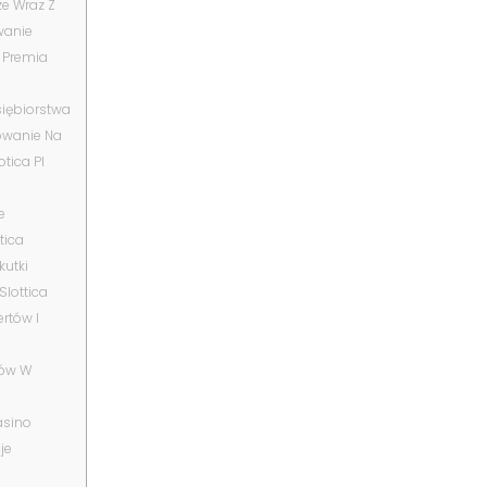
ze Wraz Z
wanie
t Premia
iębiorstwa
gowanie Na
tica Pl
e
tica
kutki
lottica
rtów I
rów W
asino
je