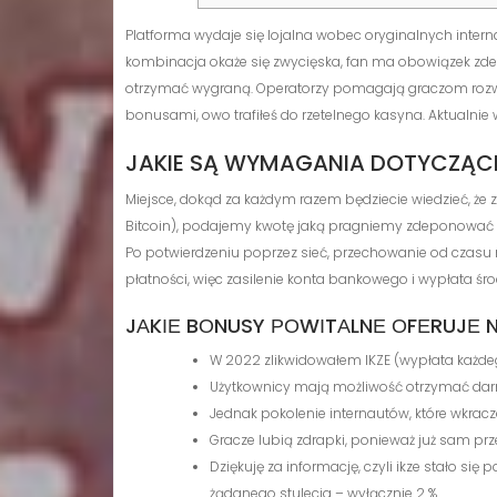
Platforma wydaje się lojalna wobec oryginalnych intern
kombinacja okaże się zwycięska, fan ma obowiązek zdec
otrzymać wygraną. Operatorzy pomagają graczom rozwiąz
bonusami, owo trafiłeś do rzetelnego kasyna. Aktual
JAKIE SĄ WYMAGANIA DOTYCZĄC
Miejsce, dokąd za każdym razem będziecie wiedzieć, że 
Bitcoin), podajemy kwotę jaką pragniemy zdeponować ora
Po potwierdzeniu poprzez sieć, przechowanie od czasu
płatności, więc zasilenie konta bankowego i wypłata 
JАKІЕ BОNUSY РОWІTАLNЕ ОFЕRUJЕ 
W 2022 zlikwidowałem IKZE (wypłata każdego
Użytkownicy mają możliwość otrzymać darmo
Jednak pokolenie internautów, które wkrac
Gracze lubią zdrapki, ponieważ już sam pr
Dziękuję za informację, czyli ikze stało si
żądanego stulecia – wyłącznie 2 %.