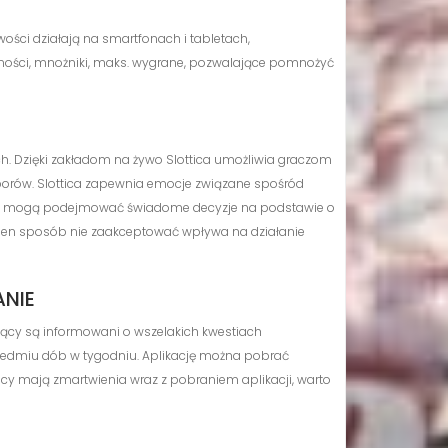
ści działają na smartfonach i tabletach,
nności, mnożniki, maks. wygrane, pozwalające pomnożyć
ch. Dzięki zakładom na żywo Slottica umożliwia graczom
orów. Slottica zapewnia emocje związane spośród
nicy mogą podejmować świadome decyzje na podstawie o
żaden sposób nie zaakceptować wpływa na działanie
NIE
jący są informowani o wszelakich kwestiach
 siedmiu dób w tygodniu. Aplikację można pobrać
nicy mają zmartwienia wraz z pobraniem aplikacji, warto