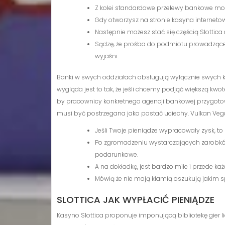
Z kolei standardowe przelewy bankowe mo
Gdy otworzysz na stronie kasyna interneto
Następnie możesz stać się częścią Slottica 
Sądzę, że prośba do podmiotu prowadzące
wyjaśni.
Banki w swych oddziałach obsługują wyłącznie swych kl
wygląda jest to tak, że jeśli chcemy podjąć większą kw
by pracownicy konkretnego agencji bankowej przygotow
musi być postrzegana jako postać uciechy. Vulkan Vega
Jeśli Twoje pieniądze wypracowały zysk, to
Po zgromadzeniu wystarczających zarobkó
podarunkowe.
A na dokładkę, jest bardzo miłe i przede 
Mówią że nie mają kłamią oszukują jakim 
SLOTTICA JAK WYPŁACIĆ PIENIĄDZE
Kasyno Slottica proponuje imponującą bibliotekę gier 