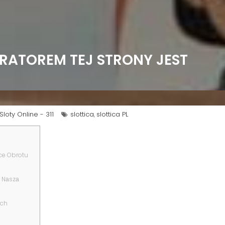
RATOREM TEJ STRONY JEST
Sloty Online - 311
slottica
slottica PL
,
ce Obrotu
е Nаszа
uch