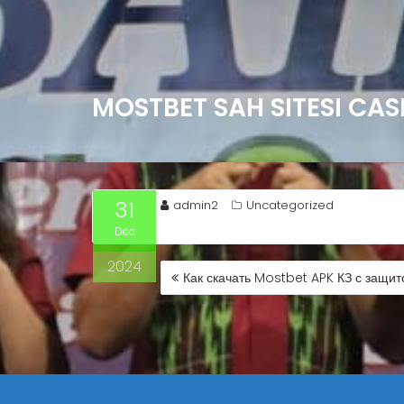
MOSTBET SAH SITESI CA
31
admin2
Uncategorized
Dec
2024
Как скачать Mostbet APK КЗ с защи