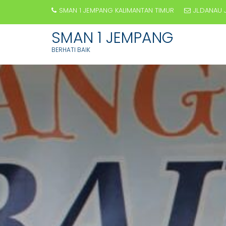
SMAN 1 JEMPANG KALIMANTAN TIMUR
JL.DANAU 
SMAN 1 JEMPANG
BERHATI BAIK