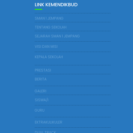
LINK KEMENDIKBUD
SMAN 1 JEMPANG
TENTANG SEKOLAH
SEJARAH SMAN 1 JEMPANG
VISI DAN MISI
KEPALA SEKOLAH
PRESTASI
BERITA
GALERI
SISWA/I
GURU
EKTRAKULIKULER
DUAL TRACK