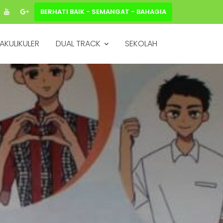
BERHATI BAIK - SEMANGAT - BAHAGIA
AKULIKULER
DUAL TRACK
SEKOLAH