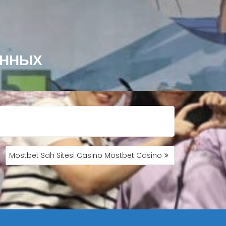
АННЫХ
Mostbet Sah Sitesi Casino Mostbet Casino