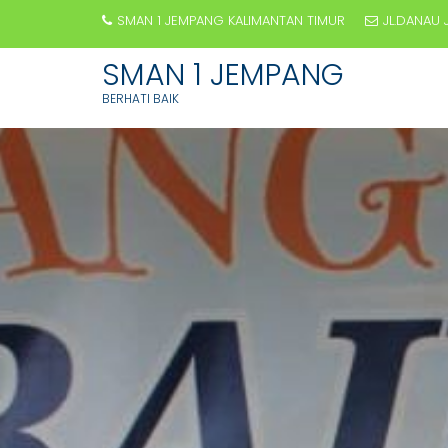
SMAN 1 JEMPANG KALIMANTAN TIMUR
JL.DANAU 
SMAN 1 JEMPANG
BERHATI BAIK