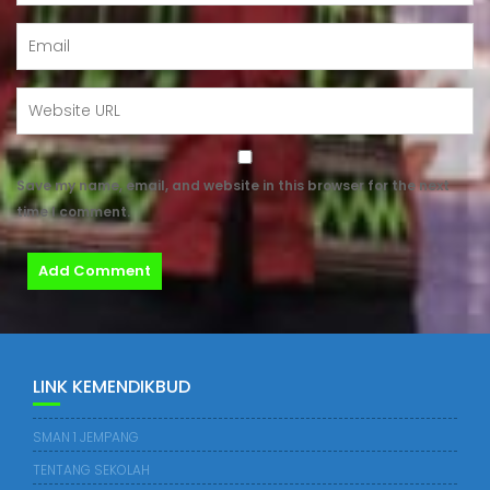
Save my name, email, and website in this browser for the next
time I comment.
LINK KEMENDIKBUD
SMAN 1 JEMPANG
TENTANG SEKOLAH