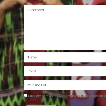
Save my name, email, and website in this browser f