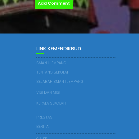
LINK KEMENDIKBUD
SMAN 1 JEMPANG
TENTANG SEKOLAH
SEJARAH SMAN 1 JEMPANG
VISI DAN MISI
KEPALA SEKOLAH
PRESTASI
BERITA
GALERI