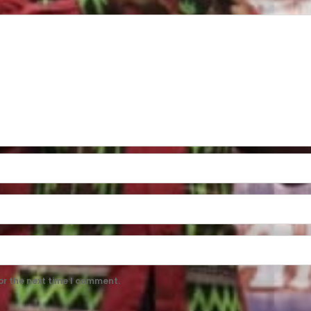
or the next time I comment.