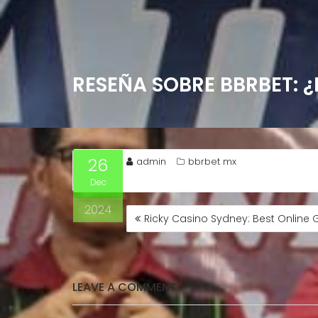
RESEÑA SOBRE BBRBET: ¿
26
admin
bbrbet mx
Dec
2024
Ricky Casino Sydney: Best Online
LEAVE A COMMENT