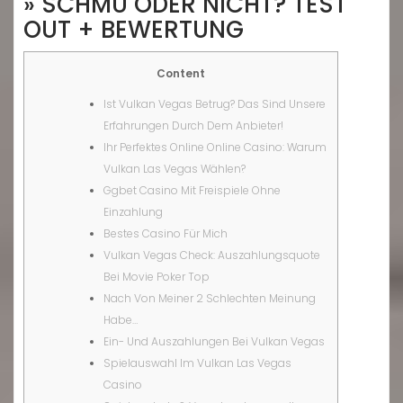
» SCHMU ODER NICHT? TEST
OUT + BEWERTUNG
Content
Ist Vulkan Vegas Betrug? Das Sind Unsere
Erfahrungen Durch Dem Anbieter!
Ihr Perfektes Online Online Casino: Warum
Vulkan Las Vegas Wählen?
Ggbet Casino Mit Freispiele Ohne
Einzahlung
Bestes Casino Für Mich
Vulkan Vegas Check: Auszahlungsquote
Bei Movie Poker Top
Nach Von Meiner 2 Schlechten Meinung
Habe…
Ein- Und Auszahlungen Bei Vulkan Vegas
Spielauswahl Im Vulkan Las Vegas
Casino