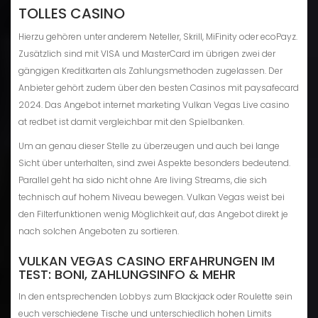
TOLLES CASINO
Hierzu gehören unter anderem Neteller, Skrill, MiFinity oder ecoPayz.
Zusätzlich sind mit VISA und MasterCard im übrigen zwei der
gängigen Kreditkarten als Zahlungsmethoden zugelassen. Der
Anbieter gehört zudem über den besten Casinos mit paysafecard
2024. Das Angebot internet marketing Vulkan Vegas Live casino
at redbet ist damit vergleichbar mit den Spielbanken.
Um an genau dieser Stelle zu überzeugen und auch bei lange
Sicht über unterhalten, sind zwei Aspekte besonders bedeutend.
Parallel geht ha sido nicht ohne Are living Streams, die sich
technisch auf hohem Niveau bewegen. Vulkan Vegas weist bei
den Filterfunktionen wenig Möglichkeit auf, das Angebot direkt je
nach solchen Angeboten zu sortieren.
VULKAN VEGAS CASINO ERFAHRUNGEN IM
TEST: BONI, ZAHLUNGSINFO & MEHR
In den entsprechenden Lobbys zum Blackjack oder Roulette sein
euch verschiedene Tische und unterschiedlich hohen Limits