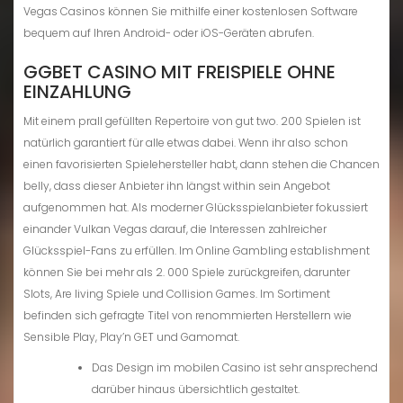
Vegas Casinos können Sie mithilfe einer kostenlosen Software
bequem auf Ihren Android- oder iOS-Geräten abrufen.
GGBET CASINO MIT FREISPIELE OHNE
EINZAHLUNG
Mit einem prall gefüllten Repertoire von gut two. 200 Spielen ist
natürlich garantiert für alle etwas dabei. Wenn ihr also schon
einen favorisierten Spielehersteller habt, dann stehen die Chancen
belly, dass dieser Anbieter ihn längst within sein Angebot
aufgenommen hat. Als moderner Glücksspielanbieter fokussiert
einander Vulkan Vegas darauf, die Interessen zahlreicher
Glücksspiel-Fans zu erfüllen. Im Online Gambling establishment
können Sie bei mehr als 2. 000 Spiele zurückgreifen, darunter
Slots, Are living Spiele und Collision Games. Im Sortiment
befinden sich gefragte Titel von renommierten Herstellern wie
Sensible Play, Play’n GET und Gamomat.
Das Design im mobilen Casino ist sehr ansprechend
darüber hinaus übersichtlich gestaltet.