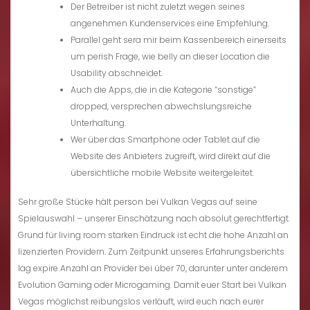
Der Betreiber ist nicht zuletzt wegen seines
angenehmen Kundenservices eine Empfehlung.
Parallel geht sera mir beim Kassenbereich einerseits
um perish Frage, wie belly an dieser Location die
Usability abschneidet.
Auch die Apps, die in die Kategorie “sonstige”
dropped, versprechen abwechslungsreiche
Unterhaltung.
Wer über das Smartphone oder Tablet auf die
Website des Anbieters zugreift, wird direkt auf die
übersichtliche mobile Website weitergeleitet.
Sehr große Stücke hält person bei Vulkan Vegas auf seine
Spielauswahl – unserer Einschätzung nach absolut gerechtfertigt.
Grund für living room starken Eindruck ist echt die hohe Anzahl an
lizenzierten Providern. Zum Zeitpunkt unseres Erfahrungsberichts
lag expire Anzahl an Provider bei über 70, darunter unter anderem
Evolution Gaming oder Microgaming. Damit euer Start bei Vulkan
Vegas möglichst reibungslos verläuft, wird euch nach eurer