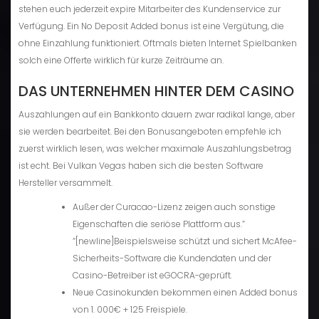
stehen euch jederzeit expire Mitarbeiter des Kundenservice zur
Verfügung. Ein No Deposit Added bonus ist eine Vergütung, die
ohne Einzahlung funktioniert. Oftmals bieten Internet Spielbanken
solch eine Offerte wirklich für kurze Zeiträume an.
DAS UNTERNEHMEN HINTER DEM CASINO
Auszahlungen auf ein Bankkonto dauern zwar radikal lange, aber
sie werden bearbeitet. Bei den Bonusangeboten empfehle ich
zuerst wirklich lesen, was welcher maximale Auszahlungsbetrag
ist echt. Bei Vulkan Vegas haben sich die besten Software
Hersteller versammelt.
Außer der Curacao-Lizenz zeigen auch sonstige
Eigenschaften die seriöse Plattform aus.”
“[newline]Beispielsweise schützt und sichert McAfee-
Sicherheits-Software die Kundendaten und der
Casino-Betreiber ist eGOCRA-geprüft.
Neue Casinokunden bekommen einen Added bonus
von 1. 000€ + 125 Freispiele.