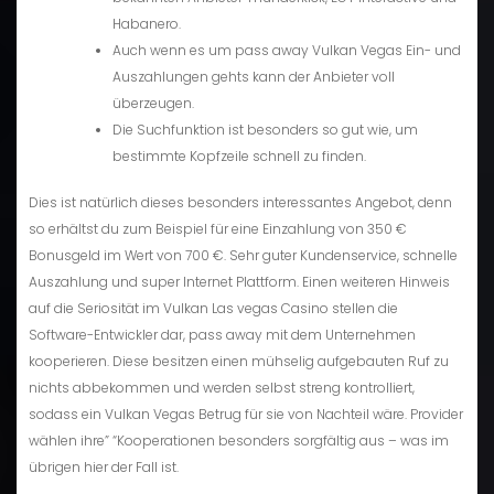
Habanero.
Auch wenn es um pass away Vulkan Vegas Ein- und
Auszahlungen gehts kann der Anbieter voll
überzeugen.
Die Suchfunktion ist besonders so gut wie, um
bestimmte Kopfzeile schnell zu finden.
Dies ist natürlich dieses besonders interessantes Angebot, denn
so erhältst du zum Beispiel für eine Einzahlung von 350 €
Bonusgeld im Wert von 700 €. Sehr guter Kundenservice, schnelle
Auszahlung und super Internet Plattform. Einen weiteren Hinweis
auf die Seriosität im Vulkan Las vegas Casino stellen die
Software-Entwickler dar, pass away mit dem Unternehmen
kooperieren. Diese besitzen einen mühselig aufgebauten Ruf zu
nichts abbekommen und werden selbst streng kontrolliert,
sodass ein Vulkan Vegas Betrug für sie von Nachteil wäre. Provider
wählen ihre” “Kooperationen besonders sorgfältig aus – was im
übrigen hier der Fall ist.