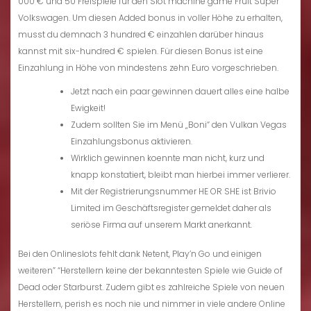
000 € und 50 Freispiele für den Slot machine game Fruit Super
Volkswagen. Um diesen Added bonus in voller Höhe zu erhalten,
musst du demnach 3 hundred € einzahlen darüber hinaus
kannst mit six-hundred € spielen. Für diesen Bonus ist eine
Einzahlung in Höhe von mindestens zehn Euro vorgeschrieben.
Jetzt nach ein paar gewinnen dauert alles eine halbe
Ewigkeit!
Zudem sollten Sie im Menü „Boni“ den Vulkan Vegas
Einzahlungsbonus aktivieren.
Wirklich gewinnen koennte man nicht, kurz und
knapp konstatiert, bleibt man hierbei immer verlierer.
Mit der Registrierungsnummer HE OR SHE ist Brivio
Limited im Geschäftsregister gemeldet daher als
seriöse Firma auf unserem Markt anerkannt.
Bei den Onlineslots fehlt dank Netent, Play’n Go und einigen
weiteren” “Herstellern keine der bekanntesten Spiele wie Guide of
Dead oder Starburst. Zudem gibt es zahlreiche Spiele von neuen
Herstellern, perish es noch nie und nimmer in viele andere Online