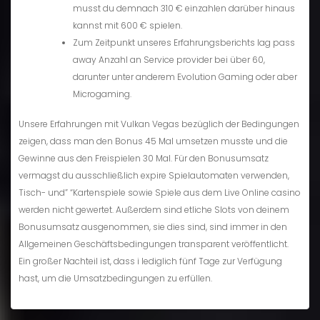
musst du demnach 310 € einzahlen darüber hinaus
kannst mit 600 € spielen.
Zum Zeitpunkt unseres Erfahrungsberichts lag pass
away Anzahl an Service provider bei über 60,
darunter unter anderem Evolution Gaming oder aber
Microgaming.
Unsere Erfahrungen mit Vulkan Vegas bezüglich der Bedingungen
zeigen, dass man den Bonus 45 Mal umsetzen musste und die
Gewinne aus den Freispielen 30 Mal. Für den Bonusumsatz
vermagst du ausschließlich expire Spielautomaten verwenden,
Tisch- und” “Kartenspiele sowie Spiele aus dem Live Online casino
werden nicht gewertet. Außerdem sind etliche Slots von deinem
Bonusumsatz ausgenommen, sie dies sind, sind immer in den
Allgemeinen Geschäftsbedingungen transparent veröffentlicht.
Ein großer Nachteil ist, dass i lediglich fünf Tage zur Verfügung
hast, um die Umsatzbedingungen zu erfüllen.