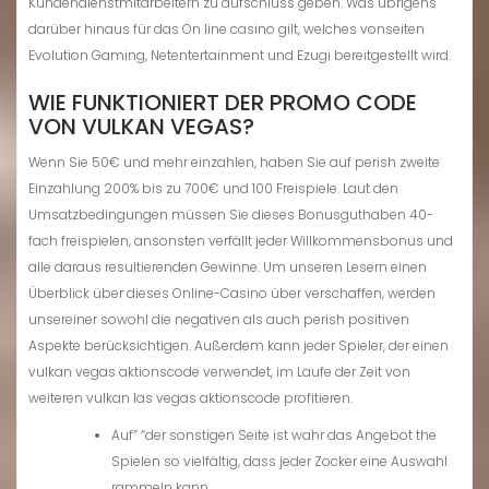
Kundendienstmitarbeitern zu aufschluss geben. Was übrigens
darüber hinaus für das On line casino gilt, welches vonseiten
Evolution Gaming, Netentertainment und Ezugi bereitgestellt wird.
WIE FUNKTIONIERT DER PROMO CODE
VON VULKAN VEGAS?
Wenn Sie 50€ und mehr einzahlen, haben Sie auf perish zweite
Einzahlung 200% bis zu 700€ und 100 Freispiele. Laut den
Umsatzbedingungen müssen Sie dieses Bonusguthaben 40-
fach freispielen, ansonsten verfällt jeder Willkommensbonus und
alle daraus resultierenden Gewinne. Um unseren Lesern einen
Überblick über dieses Online-Casino über verschaffen, werden
unsereiner sowohl die negativen als auch perish positiven
Aspekte berücksichtigen. Außerdem kann jeder Spieler, der einen
vulkan vegas aktionscode verwendet, im Laufe der Zeit von
weiteren vulkan las vegas aktionscode profitieren.
Auf” “der sonstigen Seite ist wahr das Angebot the
Spielen so vielfältig, dass jeder Zocker eine Auswahl
rammeln kann.