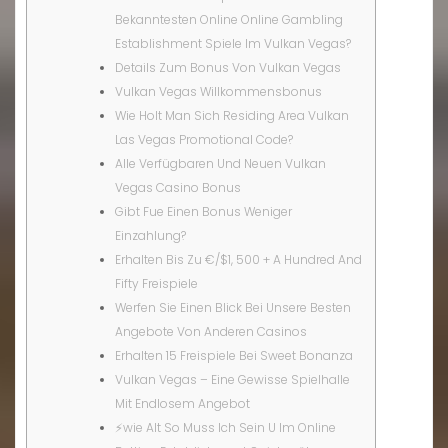
Bekanntesten Online Online Gambling
Establishment Spiele Im Vulkan Vegas?
Details Zum Bonus Von Vulkan Vegas
Vulkan Vegas Willkommensbonus
Wie Holt Man Sich Residing Area Vulkan
Las Vegas Promotional Code?
Alle Verfügbaren Und Neuen Vulkan
Vegas Casino Bonus
Gibt Fue Einen Bonus Weniger
Einzahlung?
Erhalten Bis Zu €/$1, 500 + A Hundred And
Fifty Freispiele
Werfen Sie Einen Blick Bei Unsere Besten
Angebote Von Anderen Casinos
Erhalten 15 Freispiele Bei Sweet Bonanza
Vulkan Vegas – Eine Gewisse Spielhalle
Mit Endlosem Angebot
⚡wie Alt So Muss Ich Sein U Im Online