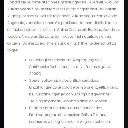
Sobald die Summe aller Ihrer Einzahlungen 1000€ erzielt, wird von
Vulkan Vegas eine Identitätsverifizierung angefordert. Bei Vulkan
Vegas gibt sera derzeit die folgenden Vulkan Vegas Promo Code
Angebote, vonseiten denen Sie profitieren können. Nichts könnte
einfacher sein, wie in diesem Online Casino ein Bestandskunde zu
werden. Alles, was Sie dafür tun müssen, ist natürlich, sich als
aktueller Spieler zu registrieren und einfach Ihrer Leidenschaft zu
folgen.
So beträgt der maximale Ausprägung des
Cashbacks für besonders aktive End user ganze
2000€.
Spieler sollten sich absichtlich sein, dass
Einzahlungen zwar sofort ebenso unentgeltlich sind,
bei Auszahlungen jedoch u aufgrund gewählter
Trainingsmethode Gebühren anfallen können​.
Denken Sie auch daran, dass einander das
Prämienprogramm vonseiten Zeit zu Zeit ändert,
sodass es wichtig ist, sera im Auge zu behalten,