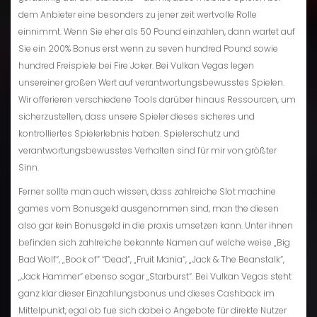
dem Anbieter eine besonders zu jener zeit wertvolle Rolle
einnimmt. Wenn Sie eher als 50 Pound einzahlen, dann wartet auf
Sie ein 200% Bonus erst wenn zu seven hundred Pound sowie
hundred Freispiele bei Fire Joker. Bei Vulkan Vegas legen
unsereiner großen Wert auf verantwortungsbewusstes Spielen.
Wir offerieren verschiedene Tools darüber hinaus Ressourcen, um
sicherzustellen, dass unsere Spieler dieses sicheres und
kontrolliertes Spielerlebnis haben. Spielerschutz und
verantwortungsbewusstes Verhalten sind für mir von größter
Sinn.
Ferner sollte man auch wissen, dass zahlreiche Slot machine
games vom Bonusgeld ausgenommen sind, man the diesen
also gar kein Bonusgeld in die praxis umsetzen kann. Unter ihnen
befinden sich zahlreiche bekannte Namen auf welche weise „Big
Bad Wolf“, „Book of” “Dead“, „Fruit Mania“, „Jack & The Beanstalk“,
„Jack Hammer“ ebenso sogar „Starburst“. Bei Vulkan Vegas steht
ganz klar dieser Einzahlungsbonus und dieses Cashback im
Mittelpunkt, egal ob fue sich dabei o Angebote für direkte Nutzer