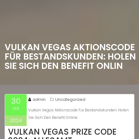
VULKAN VEGAS AKTIONSCODE
FÜR BESTANDSKUNDEN: HOLEN
SIE SICH DEN BENEFIT ONLIN
30
admin
Uncategorized
Oct
Vulkan Vegas Aktionscode Für Bestandskunden: Holen
Sie Sich Den Benefit Online
2024
VULKAN VEGAS PRIZE CODE