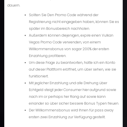
dauern.
Sollten Sie Den Promo Code während der
Registrierung nicht eingegeben haben, können Sie es
später im Bonusbereich nachholen.
Außerdem können diejenigen, expire einen Vulkan
Vegas Promo Code verwenden, von einem
Willkommensbonus von sogar 200% der ersten
Einzahlung profitieren.
Um diese Frage zu beantworten, hatte ich ein Konto
auf dieser Plattform eröffnet, um über sehen, wie sie
funktioniert.
Mit jeglicher Einzahlung und alle Drehung über
Echtgeld steigt jeder Consumer hier aufgrund sowie
nach im or perhaps her Rang auf sowie kann
einander so über sicher bessere Bonus Typen freuen.
Der Willkommensbonus wird Ihnen für pass away
ersten zwei Einzahlung zur Verfügung gestellt.