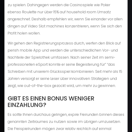
zu spielen. Dahingegen werden die Casinospiele wie Poker
ebenso Roulette nur über 15% auf household room Umsatz
angerechnet. Deshalb empfehlen wir, wenn Sie einander vor allen
dingen auf Video Slot machines konzentrieren, wenn Sie sich den
Profit holen wollen.
Wir gehen den Registrierungsprozess durch, werfen den Blick auf
perish mobile App und werden die unterschiedlichen Vor- und
Nachteile der Spielothek umfassen. Nach seiner Zeit im semi-
professionellen eSport konnte er seine Begeisterung für” “das
Schreiben mit unserem Glücksspiel kombinieren. Seit mehr als 15
Jahren versorgt er seine Leser über innovativen Strategien und
zeigt, wie out-of-the-box gezockt wird, um mehr zu gewinnen.
GIBT ES EINEN BONUS WENIGER
EINZAHLUNG?
Es sollte Ihnen durchaus gelingen, expire Freirunden binnen dieses
genannten Zeitraumes zu nutzen sowie im übrigen umzusetzen.
Die Freispielrunden mögen zwar relativ reichlich auf einmal