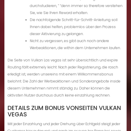
durchstudieren, ” “denn immer so therefore verstehen
Sie, wie Sie Ihren Reward erhalten.
Die nachfolgende Schritt-für-Schritt-Anleitung soll
Ihnen dabei helfen, problemlos über den Prozess
dieser Aktivierung zu gelangen.
Nicht zu vergessen, es gibt auch noch andere
Werbeaktionen, die within dem Unternehmen laufen.
Die Seite von Vulkan Las vegas ist sehr übersichtlich und expire
Routing fällt extremely leicht. Nach jeder Registrierung, die rasch
erledigt ist, werden unsereins mit einem Willkommensbonus
belohnt. Die Zahl der Werbeaktionen und Sonderangebote inside
diesem Unternehmen nimmt ständig zu. Daher können die
aktivsten Nutzer durchaus durch keine einzahlung rechnen.
DETAILS ZUM BONUS VONSEITEN VULKAN
VEGAS
Mit jeder Einzahlung und jeder Drehung über Echtgeld steigt jeder
Customer hier aufgrund und nach im or even her Rang bei sowie