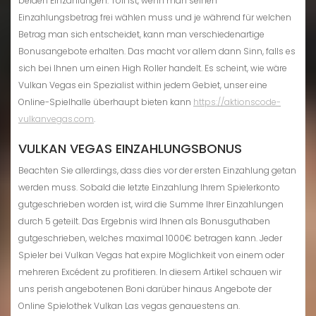
beiden Einzahlungen. Toll ist, wenn man seinen
Einzahlungsbetrag frei wählen muss und je während für welchen
Betrag man sich entscheidet, kann man verschiedenartige
Bonusangebote erhalten. Das macht vor allem dann Sinn, falls es
sich bei Ihnen um einen High Roller handelt. Es scheint, wie wäre
Vulkan Vegas ein Spezialist within jedem Gebiet, unser eine
Online-Spielhalle überhaupt bieten kann
https://aktionscode-
vulkanvegas.com
.
VULKAN VEGAS EINZAHLUNGSBONUS
Beachten Sie allerdings, dass dies vor der ersten Einzahlung getan
werden muss. Sobald die letzte Einzahlung Ihrem Spielerkonto
gutgeschrieben worden ist, wird die Summe Ihrer Einzahlungen
durch 5 geteilt. Das Ergebnis wird Ihnen als Bonusguthaben
gutgeschrieben, welches maximal 1000€ betragen kann. Jeder
Spieler bei Vulkan Vegas hat expire Möglichkeit von einem oder
mehreren Excédent zu profitieren. In diesem Artikel schauen wir
uns perish angebotenen Boni darüber hinaus Angebote der
Online Spielothek Vulkan Las vegas genauestens an.