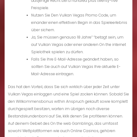
dasjenige Recht bei a hundred plus twenty-five
Freispiele.
Nutzen Sie Den Vulkan Vegas Promo Code, um
einander einen effektiven Begin in das Spieleerlebnis
über sichern.
Ja, Sie müssen genauso 18 Jahre” “betagt sein, um
auf Vulkan Vegas oder einer anderen On the internet
Spielothek spielen zu dürfen.
Falls Sie Ihre E-Mail-Adresse geändert haben, so
sollten Sie auch auf Vulkan Vegas Ihre aktuelle E-
Mail-Adresse eintragen.
Das hat den Vorteil, dass Sie sich wirklich über jeder Zeit unter
Vulkan Vegas einloggen und eine Spiel zocken können. Sobald Sie
den Willkommensbonus within Anspruch gekauft sowie komplett
durchgespielt besitzen, warten im übrigen noch diverse
Bestandskundenboni auf Sie, kklk denen Sie profitieren können.
Auf deinem Gebiet des On the web Gamblings, das umfasst
sowohl Wettplattformen wie auch Online Casinos, gehören