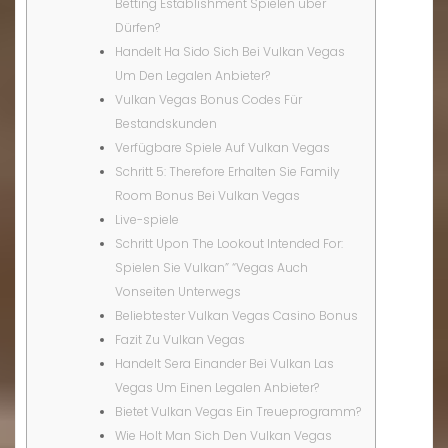
Betting Establishment Spielen über
Dürfen?
Handelt Ha Sido Sich Bei Vulkan Vegas
Um Den Legalen Anbieter?
Vulkan Vegas Bonus Codes Für
Bestandskunden
Verfügbare Spiele Auf Vulkan Vegas
Schritt 5: Therefore Erhalten Sie Family
Room Bonus Bei Vulkan Vegas
Live-spiele
Schritt Upon The Lookout Intended For:
Spielen Sie Vulkan” “Vegas Auch
Vonseiten Unterwegs
Beliebtester Vulkan Vegas Casino Bonus
Fazit Zu Vulkan Vegas
Handelt Sera Einander Bei Vulkan Las
Vegas Um Einen Legalen Anbieter?
Bietet Vulkan Vegas Ein Treueprogramm?
Wie Holt Man Sich Den Vulkan Vegas