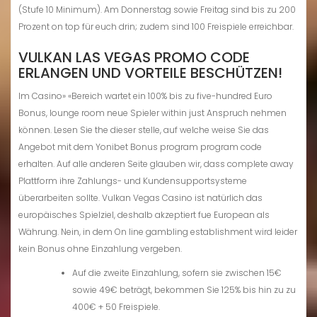
(Stufe 10 Minimum). Am Donnerstag sowie Freitag sind bis zu 200
Prozent on top für euch drin; zudem sind 100 Freispiele erreichbar.
VULKAN LAS VEGAS PROMO CODE
ERLANGEN UND VORTEILE BESCHÜTZEN!
Im Casino» «Bereich wartet ein 100% bis zu five-hundred Euro
Bonus, lounge room neue Spieler within just Anspruch nehmen
können. Lesen Sie the dieser stelle, auf welche weise Sie das
Angebot mit dem Yonibet Bonus program program code
erhalten. Auf alle anderen Seite glauben wir, dass complete away
Plattform ihre Zahlungs- und Kundensupportsysteme
überarbeiten sollte. Vulkan Vegas Casino ist natürlich das
europäisches Spielziel, deshalb akzeptiert fue European als
Währung. Nein, in dem On line gambling establishment wird leider
kein Bonus ohne Einzahlung vergeben.
Auf die zweite Einzahlung, sofern sie zwischen 15€
sowie 49€ beträgt, bekommen Sie 125% bis hin zu zu
400€ + 50 Freispiele.