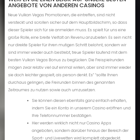
ANGEBOTE VON ANDEREN CASINOS
Neue Vulkan Vegas Promotionen, die eintreffen, sind nicht
versteckt und scrollen sicher auf dem Hauptbildschirm, so dass
dieser Spieler sich für sie anmelden muss. Es spielt für uns eine
große Rolle, eine breite Vielfalt an Revenu anzubieten. Es sein nicht
nur direkte Spieler für ihren mutigen Schritt belohnt, sondern wir
sind immer wieder auch bestrebt, treue Spieler laufend mit dem
besten Vulkan Vegas Bonus zu beglücken. Die Freispielrunden
mögen zwar relativ viel auf einmal wirken, aber sind immer wieder
sie doch leichter gespielt, als person denkt. Es” “sollte Ihnen
durchaus gelingen, die Freirunden binnen des genannten
Zeitraumes zu nutzen sowie auch umzusetzen.
Sie können diesen ebenfalls ganz einfach erhalten,
indem Sie ein Konto in unserem Casino eröffnen und
Ihre Telefonnummer bestätigen.
Hier werden wirklich nicht nur Casino Apps
angeboten, sondern darüber hinaus der Bereich der
Sport- und Livewetten wird komplett abgedeckt.