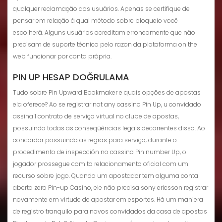
qualquer reclamação dos usuários. Apenas se certifique de
pensar em relação à qual método sobre bloqueio você
escolherá. Alguns usuários acreditam erroneamente que não
precisam de suporte técnico pelo razon da plataforma on the
web funcionar por conta própria.
PIN UP HESAP DOĞRULAMA
Tudo sobre Pin Upward Bookmaker e quais opções de apostas
ela oferece? Ao se registrar not any cassino Pin Up, u convidado
assina 1 contrato de serviço virtual no clube de apostas,
possuindo todas as conseqüências legais decorrentes disso. Ao
concordar possuindo as regras para serviço, durante o
procedimento de inspección no cassino Pin number Up, o
jogador prossegue com to relacionamento oficial com um
recurso sobre jogo. Quando um apostador tem alguma conta
aberta zero Pin-up Casino, ele não precisa sony ericsson registrar
novamente em virtude de apostar em esportes. Há um maniera
de registro tranquilo para novos convidados da casa de apostas