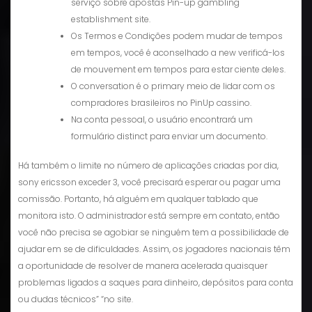
serviço sobre apostas Pin-up gambling
establishment site.
Os Termos e Condições podem mudar de tempos
em tempos, você é aconselhado a new verificá-los
de mouvement em tempos para estar ciente deles.
O conversation é o primary meio de lidar com os
compradores brasileiros no PinUp cassino.
Na conta pessoal, o usuário encontrará um
formulário distinct para enviar um documento.
Há também o limite no número de aplicações criadas por dia,
sony ericsson exceder 3, você precisará esperar ou pagar uma
comissão. Portanto, há alguém em qualquer tablado que
monitora isto. O administrador está sempre em contato, então
você não precisa se agobiar se ninguém tem a possibilidade de
ajudar em se de dificuldades. Assim, os jogadores nacionais têm
a oportunidade de resolver de manera acelerada quaisquer
problemas ligados a saques para dinheiro, depósitos para conta
ou dudas técnicos” “no site.