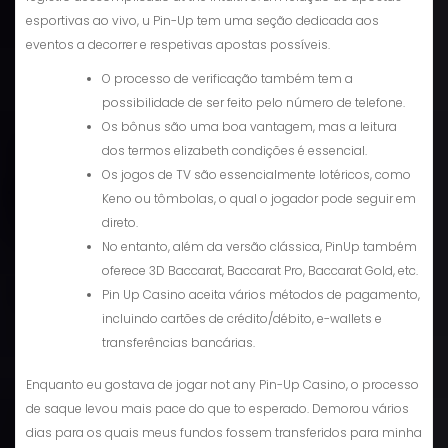
esportivas ao vivo, u Pin-Up tem uma seção dedicada aos
eventos a decorrer e respetivas apostas possíveis.
O processo de verificação também tem a
possibilidade de ser feito pelo número de telefone.
Os bônus são uma boa vantagem, mas a leitura
dos termos elizabeth condições é essencial.
Os jogos de TV são essencialmente lotéricos, como
Keno ou tômbolas, o qual o jogador pode seguir em
direto.
No entanto, além da versão clássica, PinUp também
oferece 3D Baccarat, Baccarat Pro, Baccarat Gold, etc.
Pin Up Casino aceita vários métodos de pagamento,
incluindo cartões de crédito/débito, e-wallets e
transferências bancárias.
Enquanto eu gostava de jogar not any Pin-Up Casino, o processo
de saque levou mais pace do que to esperado. Demorou vários
dias para os quais meus fundos fossem transferidos para minha