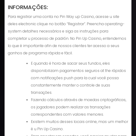
INFORMAÇÕES:
Para registrar uma conta no Pin Way up Casino, acesse u site
deles electronic clique no botão “Registrar”. Preencha operating-
system detalhes necessários e siga as instruções para
completar u processo de padrón. No Pin Up Casino, entendemos
lo que é importante afin de nossos clientes ter acesso a seus
ganhos de programa rápida e fácil.
E quando é hora de sacar seus fundos, eles
disponibilizam pagamentos seguros at the rápidos
com notificações push para la cual você possa
constantemente manter o controle de suas
transações.
Fazendo cálculos através de moedas criptográficas,
os jogadores podem realizar as transações
correspondentes com valores menores.
Existem muitos desses locais online, mas um melhor
é u Pin Up Casino.