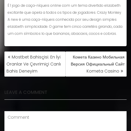
É 1 jogo de caça-níqueis online com um tema divertido elizabeth
excitante que apela a todos os tipos de jogadores. Crazy Monkey
A new é uma caça-níqueis conhecida por seu design simples
elizabeth simplicidade. O game tem cinco carretéis girando, cada
um com símbolos lo que bananas, abacaxis, cocos e cobras.
Mostbet Bahisçisi: En İyi
Комета Казино Мобильная
Oranlar Ve Çevrimiçi Canlı
Версия Официальный Сайт
Bahis Deneyim
Kometa Casino
LEAVE A COMMENT