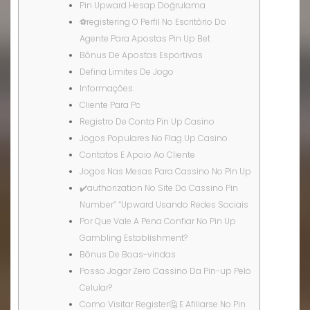
Pin Upward Hesap Doğrulama
⚽️registering O Perfil No Escritório Do
Agente Para Apostas Pin Up Bet
Bônus De Apostas Esportivas
Defina Limites De Jogo
Informações:
Cliente Para Pc
Registro De Conta Pin Up Casino
Jogos Populares No Flag Up Casino
Contatos E Apoio Ao Cliente
Jogos Nas Mesas Para Cassino No Pin Up
✔️authorization No Site Do Cassino Pin
Number” “Upward Usando Redes Sociais
Por Que Vale A Pena Confiar No Pin Up
Gambling Establishment?
Bônus De Boas-vindas
Posso Jogar Zero Cassino Da Pin-up Pelo
Celular?
Como Visitar Register🤔 E Afiliarse No Pin