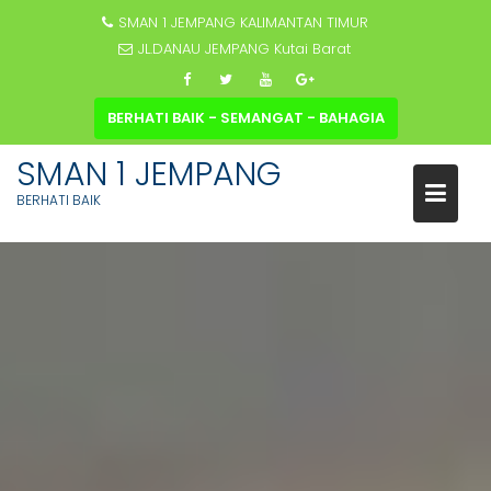
SMAN 1 JEMPANG KALIMANTAN TIMUR
JL.DANAU JEMPANG Kutai Barat
BERHATI BAIK - SEMANGAT - BAHAGIA
SMAN 1 JEMPANG
BERHATI BAIK