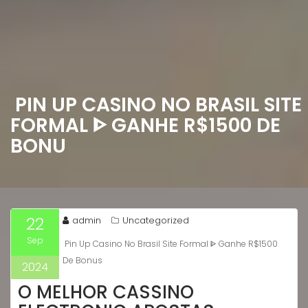
️ PIN UP CASINO NO BRASIL SITE
FORMAL ᐈ GANHE R$1500 DE
BONU
22
admin
Uncategorized
Sep
️ Pin Up Casino No Brasil Site Formal ᐈ Ganhe R$1500
De Bonus
2024
O MELHOR CASSINO