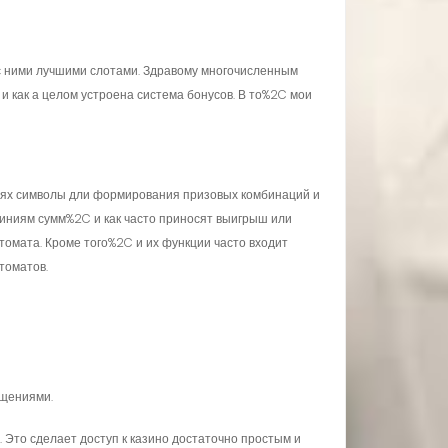
 с ними лучшими слотами. Здравому многочисленным
и как а целом устроена система бонусов. В то%2C мои
ниях символы дли формирования призовых комбинаций и
иниям сумм%2C и как часто приносят выигрыш или
томата. Кроме того%2C и их функции часто входит
томатов.
ащениями.
 Это сделает доступ к казино достаточно простым и