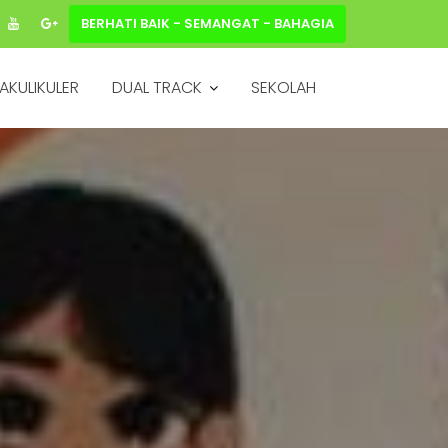
BERHATI BAIK - SEMANGAT - BAHAGIA
AKULIKULER
DUAL TRACK
SEKOLAH