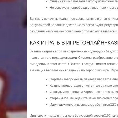
Онлайн казино позволят игроку возможность 
Но советуем попробовать известные игры в 
Вы смогу получить подлинное удовольствие и опыт от иг
бонусам твой баланс кредитов Gaminator будет регулярн
ожидания нему казино совершенно только оправдались и 
КАК ИГРАТЬ В ИГРЫ ОНЛАЙН-КАЗ
Знаешь сыграть в тот из современных «одноруких банди
являются того рода джокерами. Символы разбросанного 
выпадении в этом месте! Скаттеры всегда” “имеем темати
активация бесплатных вращений по торопливо игры. Игр
Нормализаторской вы узнаете что такое лин
Казино предоставляют клиентам разные спо
С каждым вращением барабанов от ставки и
Уверены%2C вы оцените качество самых сло
Идея вдохновила других разработчиков%2C 
Игры доступны для игры же в браузерной версии%2C так 