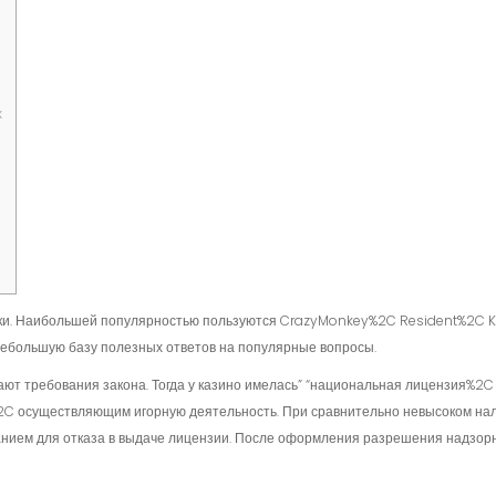
х
ки. Наибольшей популярностью пользуются CrazyMonkey%2C Resident%2C Kek
ебольшую базу полезных ответов на популярные вопросы.
ют требования закона. Тогда у казино имелась” “национальная лицензия%2C 
C осуществляющим игорную деятельность. При сравнительно невысоком нал
ванием для отказа в выдаче лицензии. После оформления разрешения надзор