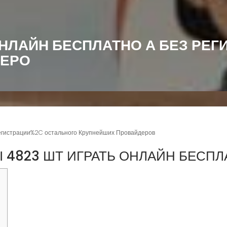
НЛАЙН БЕСПЛАТНО А БЕЗ РЕГ
ДЕРО
егистрации%2C остального Крупнейших Провайдеров
 4823 ШТ ИГРАТЬ ОНЛАЙН БЕСПЛ