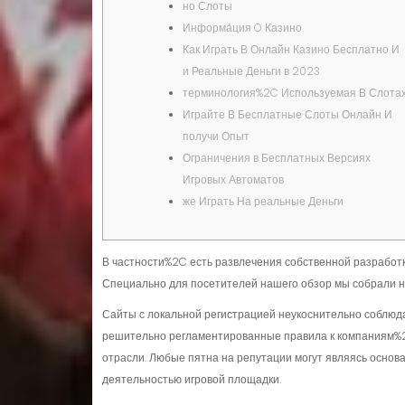
но Слоты
Информа́ция O Казино
Как Играть В Онлайн Казино Бесплатно И
и Реальные Деньги в 2023
терминология%2C Используемая В Слота
Играйте В Бесплатные Слоты Онлайн И
получи Опыт
Ограничения в Бесплатных Версиях
Игровых Автоматов
же Играть На реальные Деньги
В частности%2C есть развлечения собственной разработ
Специально для посетителей нашего обзор мы собрали н
Сайты с локальной регистрацией неукоснительно соблюда
решительно регламентированные правила к компаниям%2
отрасли. Любые пятна на репутации могут являясь осно
деятельностью игровой площадки.