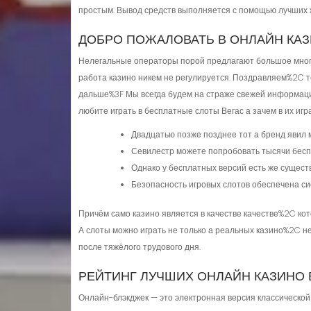
простым. Вывод средств выполняется с помощью лучших 
ДОБРО ПОЖАЛОВАТЬ В ОНЛАЙН КАЗ
Нелегальные операторы порой предлагают большое много 
работа казино никем не регулируется. Поздравляем%2C 
дальше%3F Мы всегда будем на страже свежей информации
любите играть в бесплатные слоты Вегас а зачем в их игр
Двадцатью позже позднее тот а бренд явил 
Севилестр можете попробовать тысячи бесп
Однако у бесплатных версий есть же сущест
Безопасность игровых слотов обеспечена с
Причём само казино является в качестве качестве%2C к
А слоты можно играть не только а реальных казино%2C н
после тяжёлого трудового дня.
РЕЙТИНГ ЛУЧШИХ ОНЛАЙН КАЗИНО В
Онлайн-блэкджек — это электронная версия классической