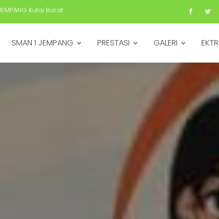
JEMPANG Kutai Barat
SMAN 1 JEMPANG
PRESTASI
GALERI
EKTR