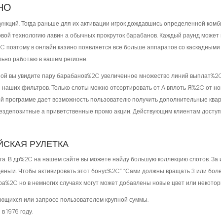
НО
нкций. Тогда раньше для их активации игрок дождавшись определенной комб
ой технологию лавин а обычных прокруток барабанов. Каждый раунд может в
C поэтому в онлайн казино появляется все больше аппаратов со каскадными
ьно работаю в вашем регионе.
ной вы увидите пару барабанов%2C увеличенное множество линий выплат%2C 
и наших фильтров. Только слоты можно отсортировать от А вплоть Я%2C от 
ной программе дает возможность пользователю получить дополнительные к
 бездепозитные а приветственные промо акции. Действующим клиентам дос
ЙСКАЯ РУЛЕТКА
нга. В др%2C на нашем сайте вы можете найду большую коллекцию слотов. За и
деньги. Чтобы активировать этот бонус%2C” “Сами должны вращать 3 или бол
гра%2C но в немногих случаях могут может добавлены новые цвет или некото
ющихся или запросе пользователем крупной суммы.
в 1976 году.