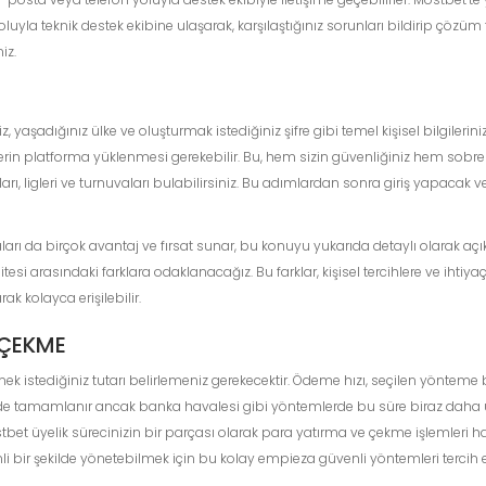
uyla teknik destek ekibine ulaşarak, karşılaştığınız sorunları bildirip çözüm t
iz.
, yaşadığınız ülke ve oluşturmak istediğiniz şifre gibi temel kişisel bilgiler
lerin platforma yüklenmesi gerekebilir. Bu, hem sizin güvenliğiniz hem sobre 
arı, ligleri ve turnuvaları bulabilirsiniz. Bu adımlardan sonra giriş yapac
rı da birçok avantaj ve fırsat sunar, bu konuyu yukarıda detaylı olarak açı
si arasındaki farklara odaklanacağız. Bu farklar, kişisel tercihlere ve ihtiyaçl
k kolayca erişilebilir.
 ÇEKME
k istediğiniz tutarı belirlemeniz gerekecektir. Ödeme hızı, seçilen yönteme ba
ekilde tamamlanır ancak banka havalesi gibi yöntemlerde bu süre biraz dah
Mostbet üyelik sürecinizin bir parçası olarak para yatırma ve çekme işlemleri 
li bir şekilde yönetebilmek için bu kolay empieza güvenli yöntemleri tercih ed