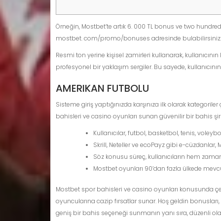
Örneğin, Mostbet’te artık 6. 000 TL bonus ve two hundre
mostbet. com/promo/bonuses adresinde bulabilirsiniz. Bu
Resmi ton yerine kişisel zamirleri kullanarak, kullanıcının
profesyonel bir yaklaşım sergiler. Bu sayede, kullanıcını
AMERIKAN FUTBOLU
Sisteme giriş yaptığınızda karşınıza ilk olarak kategoriler
bahisleri ve casino oyunları sunan güvenilir bir bahis şirk
Kullanıcılar, futbol, ​​basketbol, ​​tenis, voley
Skrill, Neteller ve ecoPayz gibi e-cüzdanla
Söz konusu süreç, kullanıcıların hem zamanla
Mostbet oyunları 90’dan fazla ülkede mevcut
Mostbet spor bahisleri ve casino oyunları konusunda çe
oyuncularına cazip fırsatlar sunar. Hoş geldin bonusları,
geniş bir bahis seçeneği sunmanın yanı sıra, düzenli o