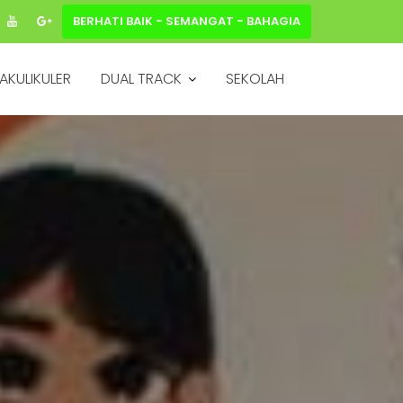
BERHATI BAIK - SEMANGAT - BAHAGIA
AKULIKULER
DUAL TRACK
SEKOLAH