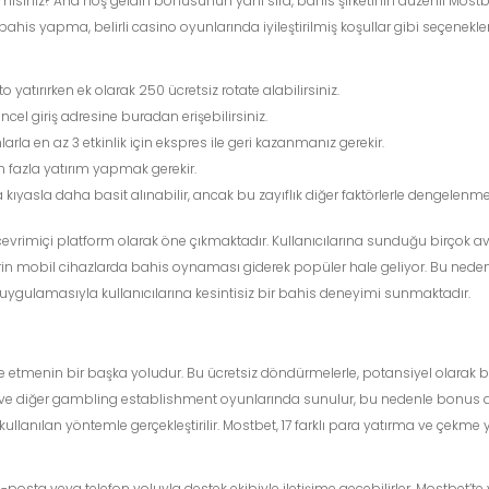
ip misiniz? Ana hoş geldin bonusunun yanı sıra, bahis şirketinin düzenli M
lara bahis yapma, belirli casino oyunlarında iyileştirilmiş koşullar gibi seçe
yatırırken ek olarak 250 ücretsiz rotate alabilirsiniz.
el giriş adresine buradan erişebilirsiniz.
arla en az 3 etkinlik için ekspres ile geri kazanmanız gerekir.
 fazla yatırım yapmak gerekir.
 kıyasla daha basit alınabilir, ancak bu zayıflık diğer faktörlerle dengelenme
çevrimiçi platform olarak öne çıkmaktadır. Kullanıcılarına sunduğu birçok ava
erin mobil cihazlarda bahis oynaması giderek popüler hale geliyor. Bu nede
l uygulamasıyla kullanıcılarına kesintisiz bir bahis deneyimi sunmaktadır.
de etmenin bir başka yoludur. Bu ücretsiz döndürmelerle, potansiyel olarak
da ve diğer gambling establishment oyunlarında sunulur, bu nedenle bonus arar
ullanılan yöntemle gerçekleştirilir. Mostbet, 17 farklı para yatırma ve çekm
 e-posta veya telefon yoluyla destek ekibiyle iletişime geçebilirler. Mostbet’te