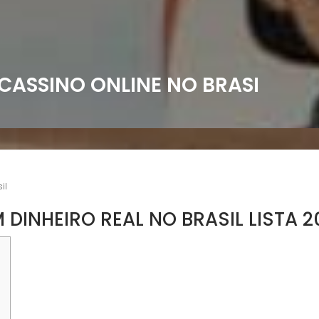
CASSINO ONLINE NO BRASI
il
 DINHEIRO REAL NO BRASIL LISTA 2