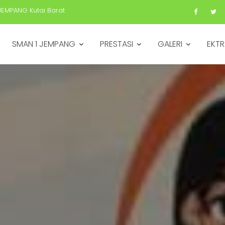
JEMPANG Kutai Barat
SMAN 1 JEMPANG
PRESTASI
GALERI
EKTR