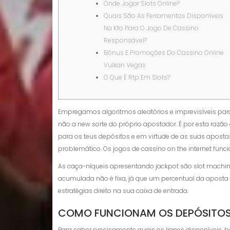
Onde Jogar Slots Online?
Quais São As Ferramentas Disponíveis
Na Kto Para O Jogo De Cassino
Responsável?
Bônus E Promoções Do Cassino Online
Vulkan Vegas
O Que É Rtp Em Slots?
Empregamos algoritmos aleatórios e imprevisíveis para
não a new sorte do próprio apostador. É por esta razão
para os teus depósitos e em virtude de as suas aposta
problemático. Os jogos de cassino on the internet fun
As caça-níqueis apresentando jackpot são slot machi
acumulada não é fixa, já que um percentual da aposta 
estratégias direto na sua caixa de entrada.
COMO FUNCIONAM OS DEPÓSITOS 
Para saber precisamente quais os lignes disponíveis, 