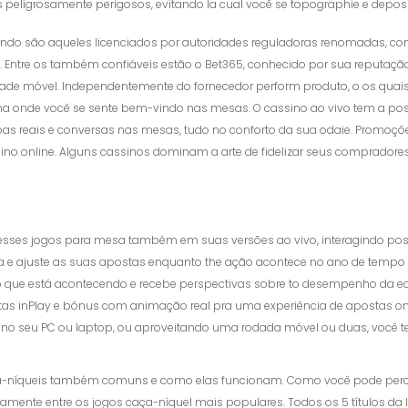
es peligrosamente perigosos, evitando la cual você se topographie e depos
ndo são aqueles licenciados por autoridades reguladoras renomadas, com
tre os também confiáveis estão o Bet365, conhecido por sua reputaçã
idade móvel. Independentemente do fornecedor perform produto, o os qu
 onde você se sente bem-vindo nas mesas. O cassino ao vivo tem a possib
soas reais e conversas nas mesas, tudo no conforto da sua odaie. Promoç
ino online. Alguns cassinos dominam a arte de fidelizar seus comprador
os esses jogos para mesa também em suas versões ao vivo, interagindo pos
ça e ajuste as suas apostas enquanto the ação acontece no ano de tempo r
ue está acontecendo e recebe perspectivas sobre to desempenho da equip
ostas inPlay e bônus com animação real pra uma experiência de apostas on
no seu PC ou laptop, ou aproveitando uma rodada móvel ou duas, você terá
aça-níqueis também comuns e como elas funcionam. Como você pode perc
amente entre os jogos caça-níquel mais populares. Todos os 5 títulos da