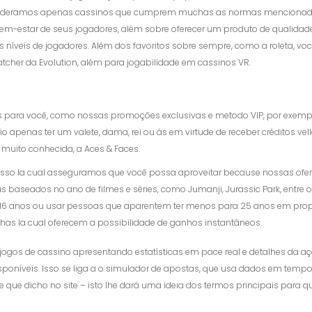
 Consideramos apenas cassinos que cumprem muchas as normas mencionad
bem-estar de seus jogadores, além sobre oferecer um produto de qualida
níveis de jogadores. Além dos favoritos sobre sempre, como a roleta, vo
her da Evolution, além para jogabilidade em cassinos VR.
 para você, como nossas promoções exclusivas e metodo VIP, por exemplo
io apenas ter um valete, dama, rei ou ás em virtude de receber créditos ve
 muito conhecida, a Aces & Faces.
 isso la cual asseguramos que você possa aproveitar because nossas ofert
eados no ano de filmes e séries, como Jumanji, Jurassic Park, entre o
e 16 anos ou usar pessoas que aparentem ter menos para 25 anos em pr
as la cual oferecem a possibilidade de ganhos instantâneos.
gos de cassino apresentando estatísticas em pace real e detalhes da açã
níveis. Isso se liga a o simulador de apostas, que usa dados em tempo t
e dicho no site – isto lhe dará uma ideia dos termos principais para qu