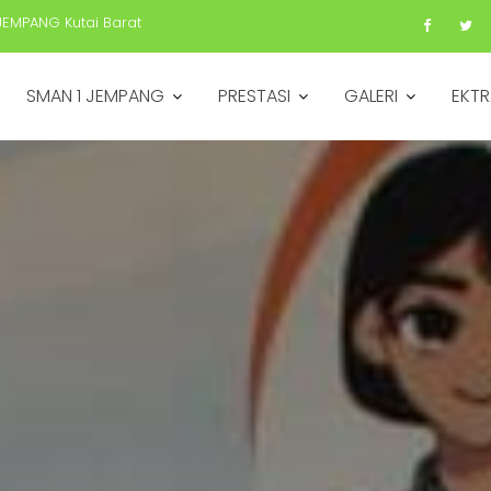
JEMPANG Kutai Barat
SMAN 1 JEMPANG
PRESTASI
GALERI
EKTR