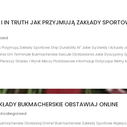
Y I IN TRUTH JAK PRZYJMUJĄ ZAKŁADY SPORTO
ized
Jak Przyjmują Zakłady Sportowe Ship Durability At” Jakie Są Giełdy I Actually
ania Um Terminale Bukmacherskie Execute Obstawiania Jakie Dyscypliny
 Pierwszy Strzelec I Wynik Meczu Podstawowe Informacje Dotyczące Wełny 
KŁADY BUKMACHERSKIE OBSTAWIAJ ONLINE
Uncategorized
ukmacherskie Obstawiaj Online! Bukmacherskie Zakłady Sportowe Najlepsz