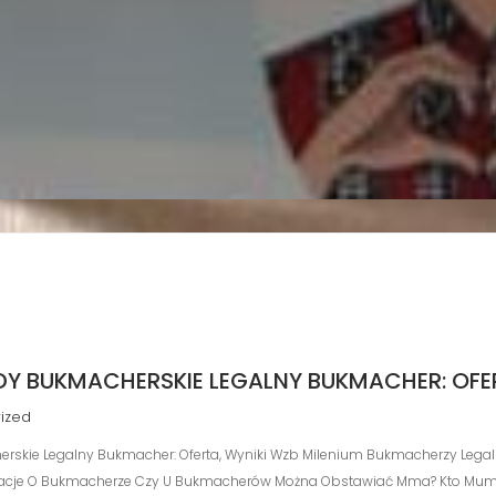
DY BUKMACHERSKIE LEGALNY BUKMACHER: OFE
ized
rskie Legalny Bukmacher: Oferta, Wyniki Wzb Milenium Bukmacherzy Legal
rmacje O Bukmacherze Czy U Bukmacherów Można Obstawiać Mma? Kto Mum 