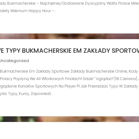
dy Bukmacherskie – Najchętniej Obstawiane Dyscypliny Watts Polsce Mile
zalety Milenium Happy Hour –…
 TYPY BUKMACHERSKIE EM ZAKŁADY SPORTO
Uncategorized
Bukmacherskie Em Zakłady Sportowe Zakłady Bukmacherskie Online, Kody
Polacy Popłyną We All Wtorkowych Finałach! Gdzie” “oglądać? [18 Czerwca
glądanie Kanałów Sportowych Na Player Pl Jak Przeradzać Typy W Zakłady 
lia: Typy, Kursy, Zapowiedź…