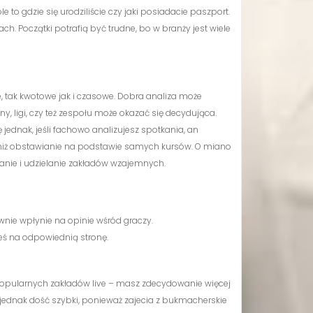
to gdzie się urodziliście czy jaki posiadacie paszport.
h. Początki potrafią być trudne, bo w branży jest wiele
, tak kwotowe jak i czasowe. Dobra analiza może
, ligi, czy też zespołu może okazać się decydująca.
jednak, jeśli fachowo analizujesz spotkania, an
 niż obstawianie na podstawie samych kursów. O miano
wanie i udzielanie zakładów wzajemnych.
wnie wpłynie na opinie wśród graczy.
eś na odpowiednią stronę.
popularnych zakładów live – masz zdecydowanie więcej
 jednak dość szybki, ponieważ zajecia z bukmacherskie