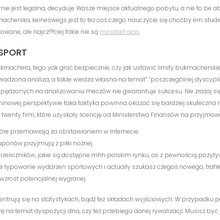
jest legalna, decyduje Wasze miejsce aktualnego pobytu, a nie to be able 
acherska, keineswegs jest to też coś czego nauczycie się choćby em studiac
wane, ale najcz??ciej takie nie są
mostbet app
.
 SPORT
machera, tego yak grać bezpiecznie, czy jak ustawić limity bukmacherskie
adzona analiza, a także wiedza własna na temat” “poszczególnej dyscypliny
pędzonych na analizowaniu meczów nie gwarantuje sukcesu. Nie zrażaj się 
nowej perspektywie taka taktyka powinna okazać się bardziej skuteczna
twenty firm, które uzyskały licencję od Ministerstwa Finansów na przyjmo
które przemawiają za obstawianiem w Internecie.
ponów przyjmują z piłki nożnej.
 przeliczników, jakie są dostępne mhh polskim rynku, co z pewnością pozyty
we typowanie wydarzeń sportowych i actually szukasz czegoś nowego, trafił
wzrost potencjalnej wygranej.
rują się na statystykach, bądź też składach wyjściowych. W przypadku 
 na temat dyspozycji dna, czy też przebiegu danej rywalizacji. Musisz być