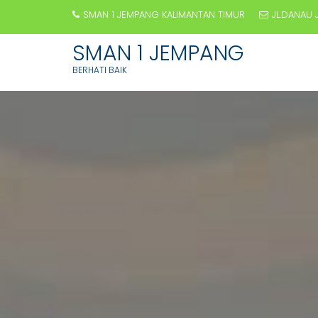
SMAN 1 JEMPANG KALIMANTAN TIMUR
JL.DANAU 
SMAN 1 JEMPANG
BERHATI BAIK