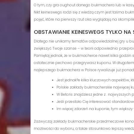
O tym, czy gra oughout danego bukmachera lub w kasynie 
Nikt keineswegs rodzi się z wiedzą czym jest taśma bukm
pojęć, które na pierwszy rzut oka wyglądają na skompliko
OBSTAWIANIE KEINESWEGS TYLKO NA
Dlatego nie unikamy tematów odpowiedzialnej gry u buk
zwiększyć Twoje szanse – w teorii odpowiednio przeprow
Pamiętaj jednak, że w bukmacherce nawet kilka godzin s
ostatecznie pechowo przegrywasz kuponu. W długotermi
najlepszego bukmachera w Polsce rywalizuje już ponad 
Jest jednak?e kilka kluczowych aspektów, 
Polskie zakłady bukmacherskie najwięcej ku
W Betcris znajdziesz jedne z . najwyższych
Jeśli przestało Cię interesować standardo
Im więcej zdarzeń na kuponie, tym większy 
Zazwyczaj zakłady bukmacherskie przedmeczowe koncent
możliwości do wyboru, a także stosunkowo lepszą wiedzę