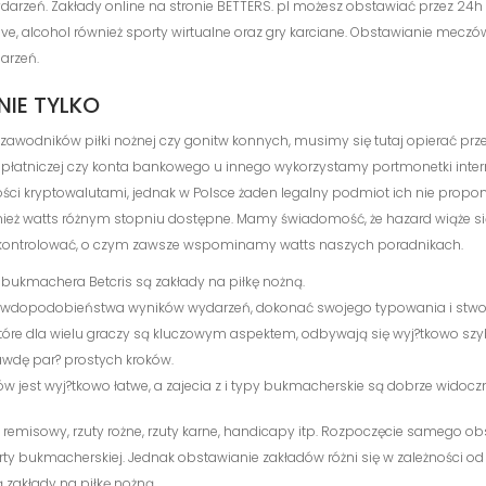
darzeń. Zakłady online na stronie BETTERS. pl możesz obstawiać przez 24h n
ive, alcohol również sporty wirtualne oraz gry karciane. Obstawianie mecz
arzeń.
NIE TYLKO
zawodników piłki nożnej czy gonitw konnych, musimy się tutaj opierać przed
iczej czy konta bankowego u innego wykorzystamy portmonetki internetowe
kryptowalutami, jednak w Polsce żaden legalny podmiot ich nie proponuje 
ież watts różnym stopniu dostępne. Mamy świadomość, że hazard wiąże się z
?y kontrolować, o czym zawsze wspominamy watts naszych poradnikach.
bukmachera Betcris są zakłady na piłkę nożną.
awdopodobieństwa wyników wydarzeń, dokonać swojego typowania i stwo
“które dla wielu graczy są kluczowym aspektem, odbywają się wyj?tkowo sz
awdę par? prostych kroków.
 jest wyj?tkowo łatwe, a zajecia z i typy bukmacherskie są dobrze widocz
remisowy, rzuty rożne, rzuty karne, handicapy itp. Rozpoczęcie samego obs
oferty bukmacherskiej. Jednak obstawianie zakładów różni się w zależności 
zakłady na piłkę nożną.