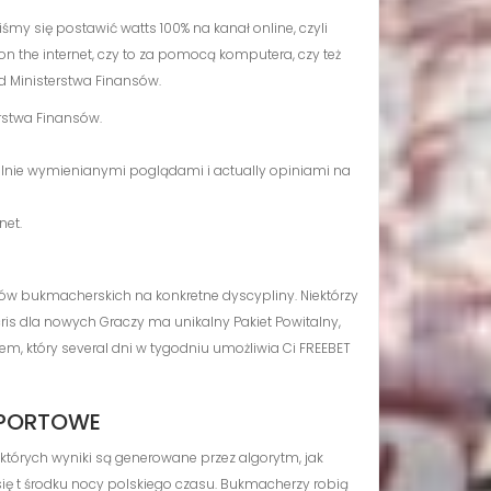
my się postawić watts 100% na kanał online, czyli
n the internet, czy to za pomocą komputera, czy też
od Ministerstwa Finansów.
erstwa Finansów.
ólnie wymienianymi poglądami i actually opiniami na
net.
ów bukmacherskich na konkretne dyscypliny. Niektórzy
cris dla nowych Graczy ma unikalny Pakiet Powitalny,
m, który several dni w tygodniu umożliwia Ci FREEBET
 SPORTOWE
których wyniki są generowane przez algorytm, jak
się t środku nocy polskiego czasu. Bukmacherzy robią