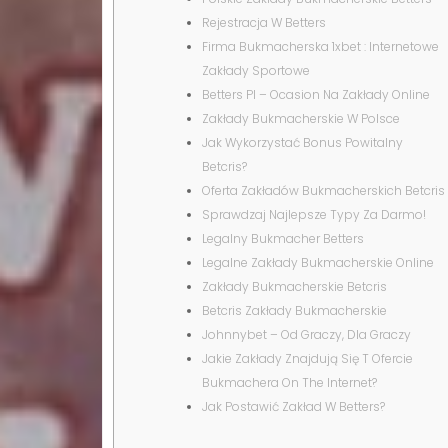
Rejestracja W Betters
Firma Bukmacherska 1xbet : Internetowe
Zakłady Sportowe
Betters Pl – Ocasion Na Zakłady Online
Zakłady Bukmacherskie W Polsce
Jak Wykorzystać Bonus Powitalny
Betcris?
Oferta Zakładów Bukmacherskich Betcris
Sprawdzaj Najlepsze Typy Za Darmo!
Legalny Bukmacher Betters
Legalne Zakłady Bukmacherskie Online
Zakłady Bukmacherskie Betcris
Betcris Zakłady Bukmacherskie
Johnnybet – Od Graczy, Dla Graczy
Jakie Zakłady Znajdują Się T Ofercie
Bukmachera On The Internet?
Jak Postawić Zakład W Betters?