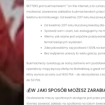
BETTERS jest bukmacherem” “on the internet, a to oznac
możliwość zawierania zakładów bukmacherskich przez Int
telefonu komórkowego. Od kwietnia 2017 roku kluczową kw
Od kwietnia 2017 roku kluczową kwestią dla
Sprawdź sam i oceń, lub zasługujemy na 
Wiemy yak ważne jest wspólne przeżywanie 
temat bieżących wydarzeń.
Zdecydowaliśmy się postawić t 100% na kana
Bez wątpienia ucieszy to wielu graczy, pon
Bukmacherzy rywalizują ze sobą zarówno em podstawie 
operatorzy mają lepszą ofertę na Ekstraklasę, a great i
który wynosi aż carry out 1400 PLN – do skorzystania z
do 50 PLN.
💰W JAKI SPOSÓB MOŻESZ ZARABI
Obstawianie meczy sportowych dostępne jest przez prak
również zawierać zakłady na spotkania na całym świeci