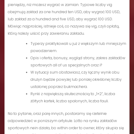
pieniędzy, niż możesz wygrać w zamian. Typowe liczby vig
obejmują zakład za one hundred ten USD, aby wygrać 100 USD,
lub zakład za a hundred and five USD, aby wygrać 100 USD.
Mówiąc najprościej, istnieje coś, co nazywa się vig, czyli opłatą,
którą należy uiścić przy zawieraniu zakładu.
Typerzy praktykowali u już z większym lub mniejszym
powodzeniem.
Opis i oferta, bonusy, wygląd strony, zakres zakładów
sportowych all of us specjalnych oraz i?
W sytuacji sum obstawiasz, czy łączny wynik obu
drużyn będzie powyżej lub poniżej określonej liczby
ustalonej poprzez bukmachera.
Rynki z największą skutecznością to „1×2”, liczba
żółtych kartek, liczba spalonych, liczba fauli.
Na to pytanie, oraz parę innych, postaramy się rzetelnie
odpowiedzieć w poniższym artykule. Lotto na rynku zakładów
sportowych nein działa, bo within order to owner, który skupia się