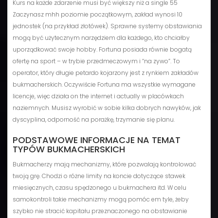
Kurs na każde zdarzenie musi być większy niż a single 55
Zaczynasz mhh poziomie początkowym, zakład wynosi 10
jednostek (na przykład złotówek). Sprawne systemy obstawiania
mogą być użytecznym narzędziem dla każdego, kto chciałby
uporządkować swoje hobby. Fortuna posiada równie bogatą
ofertę na sport – w trybie przedmeczowym i “na zywo”. To
operator, który długie petardo kojarzony jest z rynkiem zakładów
bukmacherskich. Oczywiście Fortuna ma wszystkie wymagane
licencje, więc działa on the internet i actually w placówkach
naziemnych. Musisz wyrobić w sobie kilka dobrych nawyków, jak
dyscyplina, odporność na porażkę, trzymanie się planu.
PODSTAWOWE INFORMACJE NA TEMAT
TYPÓW BUKMACHERSKICH
Bukmacherzy mają mechanizmy, które pozwalają kontrolować
twoją grę. Chodzi o różne limity na koncie dotyczące stawek
miesięcznych, czasu spędzonego u bukmachera itd. W celu
samokontroli takie mechanizmy mogą pomóc em tyle, żeby
szybko nie stracić kapitału przeznaczonego na obstawianie