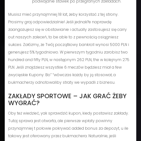
podwajanie stawek po przegranych zakładach.
Musisz mieć przynajmniej 18 lat, żeby korzystać z tej strony.
Prosimy graj odpowiedzialnie! Jeśli jednak?e naprawdę
zaangażujesz się w obstawianie i actually zastosujesz się carry
out naszych zaleceń, to be able to z pewnością osiągniesz
sukces. Załóżmy, że Twój początkowy bankroll wynosi 5000 PLN i
generujesz 5% tygodniowo. W pierwszym tygodniu zarobisz two
hundred and fifty PLN, w następnym 262 PLN, the w kolejnym 275
PLN. Jeśli znajdziesz wszystkie 6 meczów będziesz miał a few
zwycięskie Kupony. Bo” “wówczas każdy by ją stosował, a
bukmacherzy odnotowaliby straty we wypadli z biznesu.
ZAKŁADY SPORTOWE – JAK GRAĆ ŻEBY
WYGRAĆ?
Oby też wiedzieć, yak sprawdzić kupon, kiedy postawisz zakłady.
Tutaj sprawa jest otwarta, ale pierwsze wpłaty powinny
przynajmniej t połowie pokrywać added bonus za depozyt, u ile
takowy jest oferowany przez bukmachera. Naturalnie, jeśli