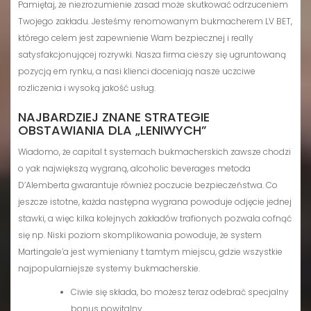
Pamiętaj, że niezrozumienie zasad może skutkować odrzuceniem
Twojego zakładu. Jesteśmy renomowanym bukmacherem LV BET,
którego celem jest zapewnienie Wam bezpiecznej i really
satysfakcjonującej rozrywki. Nasza firma cieszy się ugruntowaną
pozycją em rynku, a nasi klienci doceniają nasze uczciwe
rozliczenia i wysoką jakość usług.
NAJBARDZIEJ ZNANE STRATEGIE
OBSTAWIANIA DLA „LENIWYCH”
Wiadomo, że capital t systemach bukmacherskich zawsze chodzi
o yak największą wygraną, alcoholic beverages metoda
D’Alemberta gwarantuje również poczucie bezpieczeństwa. Co
jeszcze istotne, każda następna wygrana powoduje odjęcie jednej
stawki, a więc kilka kolejnych zakładów trafionych pozwala cofnąć
się np. Niski poziom skomplikowania powoduje, że system
Martingale’a jest wymieniany t tamtym miejscu, gdzie wszystkie
najpopularniejsze systemy bukmacherskie.
Ciwie się składa, bo możesz teraz odebrać specjalny
bonus powitalny.