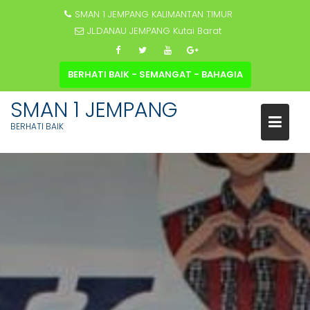
SMAN 1 JEMPANG KALIMANTAN TIMUR
JL.DANAU JEMPANG Kutai Barat
BERHATI BAIK - SEMANGAT - BAHAGIA
SMAN 1 JEMPANG
BERHATI BAIK