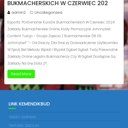
BUKMACHERSKICH W CZERWIEC 202
admin2
Uncategorized
Esports: Porównanie Kursów Bukmacherskich W Czerwiec 2024
Zakłady Bukmacherskie Online, Kody Promocyjne Johnnybet
Content Turcja – Gruzja Zajecia Z Bukmacherskie (18 06
Johnnybet” “– Od Graczy, Dla Graczy Doświadczenie Użytkownika
W Fjeofj Bet Metody Wpłat I Wypłat Ggbet Ggbet: Twój Przewodnik
Zakłady Online Legalni Bukmacherzy Czy W Ggbet Dostępne Są
Zakłady Na Grę Dota 2?…
Read More
LINK KEMENDIKBUD
SMAN 1 JEMPANG
TENTANG SEKOLAH