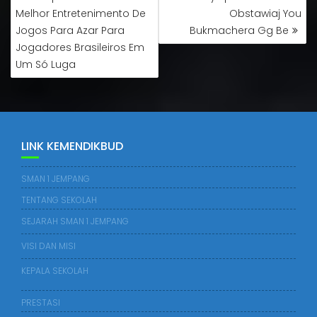
Melhor Entretenimento De
Obstawiaj You
Jogos Para Azar Para
Bukmachera Gg Be
Jogadores Brasileiros Em
Um Só Luga
LINK KEMENDIKBUD
SMAN 1 JEMPANG
TENTANG SEKOLAH
SEJARAH SMAN 1 JEMPANG
VISI DAN MISI
KEPALA SEKOLAH
PRESTASI