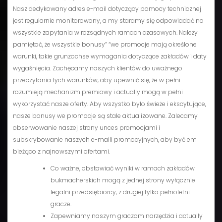
Nasz dedykowany adres e-mail dotyczący pomocy technicznej
jest regularnie monitorowany, a my staramy się odpowiadać na
wszystkie zapytania w rozsądnych ramach czasowych. Należy
pamiętać, że wszystkie bonusy” “we promocje mają określone
warunki, takie grunzochse wymagania dotyczące zakładów i daty
wygaśnięcia. Zachęcamy naszych klientów do uważnego
przeczytania tych warunków, aby upewnić się, że w pełni
rozumieją mechanizm premiowy i actually mogą w pełni
wykorzystać nasze oferty. Aby wszystko było świeże i ekscytujące,
nasze bonusy we promocje są stale aktualizowane. Zalecamy
obserwowanie naszej strony unces promocjami i
subskrybowanie naszych e-maili promocyjnych, aby być em
bieżąco z najnowszymi ofertami.
Co ważne, obstawiać wyniki w ramach zakładów
bukmacherskich mogą z jednej strony wyłącznie
legalni przedsiębiorcy, z drugiej tylko pełnoletni
gracze.
Zapewniamy naszym graczom narzędzia i actually