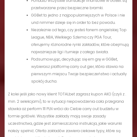
Ponadto wszystkie transakcje finansowe w GGBet są
przetwarzane przez bezpieczne bramki.
GGBet to jedno z najpopularniejszych w Polsce i nie
und nimmer dzieje się in order to bez powodu.
Niezależnie od tego, czy jesteś fanem angielskiej Top
League, NBA, Wielkiego Szlema czy PGA Tour,
oferujemy różnorodne rynki zakładów, które obejmują
najważniejsze ligi i turnieje z całego świata.
Podsumowując, decydując się em grę w GGBet,
wybierasz platformę carry out gier, która stawia na
pierwszym miejscu Twoje bezpieczeństwo i actually
spokój ducha.
Z kolei jeśli jako nowy klient TOTALbet zagrasz kupon AKO (czyli z .
min. 2 selekcjami), to w sytuacji niepowodzenia cała przegrana
stawka aż perform 111 PLN wróci do Ciebie carry out budżetu w
formie gotówki. Wszystkie zakłady mają swoje zasady
uczestnictwa, gdzie jest zamieszczona instrukcja, jakie warunki
należy spełnić. Oferta zakładów zawiera ciekawe typy, które są