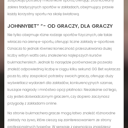
zaspokaja potrzeby miłośników sportu, oferując zróżnicowany
zakres tradycyjnych sportów w zakładach, obejmujący prawie
każdy korzystny sportu na skalę światową.
JOHNNYBET” “- OD GRACZY, DLA GRACZY
Nie tylko obejmuje różne rodzaje sportów fizycznych, ale także
wkracza na arenę e-sportu, oferując liczne zakłady e-sportowe.
Oznacza to jednak również konieczność przeszukiwania dużej
liczby witryn watts celu znalezienia najlepszych kursów
bukmacherskich. Jednak to narzędzie porównawcze pozwala
znaleźć odpowiednią liczbę w ciągu kilku sekund. GG Bet wykracza
poza to, aby zaspokoić potrzeby swoich graczy, oferując duży
wyświetlacz wydarzeń dla zakładów, konkurencyjnych szanse,
kuszące nagrody i mnóstwo opcji płatności. Niezależnie od tego,
czy jesteś doświadczonym graczem, czy dopiero zaczynasz
przygodę z zakładami online.
Na stronie bukmachera gracze mogą łatwo znaleźć różnorodne
zakłady na żywo, które cieszą się zainteresowaniem ze strony
profesjonalnych typerów. W serwisie z pewnością znajdziesz