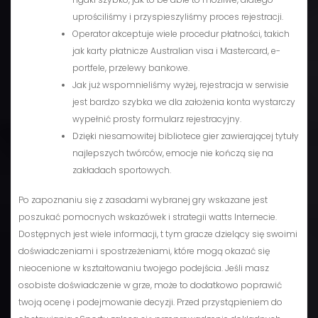
uprościliśmy i przyspieszyliśmy proces rejestracji.
Operator akceptuje wiele procedur płatności, takich
jak karty płatnicze Australian visa i Mastercard, e-
portfele, przelewy bankowe.
Jak już wspomnieliśmy wyżej, rejestracja w serwisie
jest bardzo szybka we dla założenia konta wystarczy
wypełnić prosty formularz rejestracyjny.
Dzięki niesamowitej bibliotece gier zawierającej tytuły
najlepszych twórców, emocje nie kończą się na
zakładach sportowych.
Po zapoznaniu się z zasadami wybranej gry wskazane jest
poszukać pomocnych wskazówek i strategii watts Internecie.
Dostępnych jest wiele informacji, t tym gracze dzielący się swoimi
doświadczeniami i spostrzeżeniami, które mogą okazać się
nieocenione w kształtowaniu twojego podejścia. Jeśli masz
osobiste doświadczenie w grze, może to dodatkowo poprawić
twoją ocenę i podejmowanie decyzji. Przed przystąpieniem do