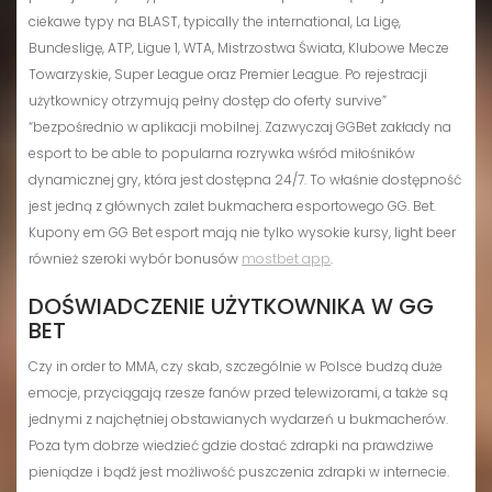
ciekawe typy na BLAST, typically the international, La Ligę,
Bundesligę, ATP, Ligue 1, WTA, Mistrzostwa Świata, Klubowe Mecze
Towarzyskie, Super League oraz Premier League. Po rejestracji
użytkownicy otrzymują pełny dostęp do oferty survive”
“bezpośrednio w aplikacji mobilnej. Zazwyczaj GGBet zakłady na
esport to be able to popularna rozrywka wśród miłośników
dynamicznej gry, która jest dostępna 24/7. To właśnie dostępność
jest jedną z głównych zalet bukmachera esportowego GG. Bet.
Kupony em GG Bet esport mają nie tylko wysokie kursy, light beer
również szeroki wybór bonusów
mostbet app
.
DOŚWIADCZENIE UŻYTKOWNIKA W GG
BET
Czy in order to MMA, czy skab, szczególnie w Polsce budzą duże
emocje, przyciągają rzesze fanów przed telewizorami, a także są
jednymi z najchętniej obstawianych wydarzeń u bukmacherów.
Poza tym dobrze wiedzieć gdzie dostać zdrapki na prawdziwe
pieniądze i bądź jest możliwość puszczenia zdrapki w internecie.