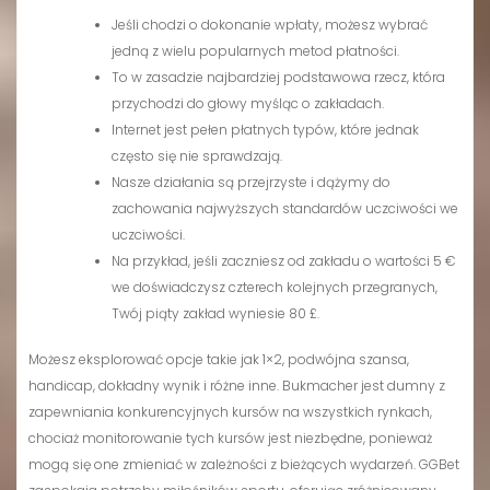
Jeśli chodzi o dokonanie wpłaty, możesz wybrać
jedną z wielu popularnych metod płatności.
To w zasadzie najbardziej podstawowa rzecz, która
przychodzi do głowy myśląc o zakładach.
Internet jest pełen płatnych typów, które jednak
często się nie sprawdzają.
Nasze działania są przejrzyste i dążymy do
zachowania najwyższych standardów uczciwości we
uczciwości.
Na przykład, jeśli zaczniesz od zakładu o wartości 5 €
we doświadczysz czterech kolejnych przegranych,
Twój piąty zakład wyniesie 80 £.
Możesz eksplorować opcje takie jak 1×2, podwójna szansa,
handicap, dokładny wynik i różne inne. Bukmacher jest dumny z
zapewniania konkurencyjnych kursów na wszystkich rynkach,
chociaż monitorowanie tych kursów jest niezbędne, ponieważ
mogą się one zmieniać w zależności z bieżących wydarzeń. GGBet