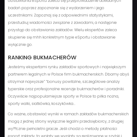
obstawiania eSportu zaleca się przeprowadzenie dokładnych
badań poprzez zapoznanie się z wydarzeniem i jego
uczestnikami. Zapoznaj się z odpowiednimi statystykami,
przestudiuj wiadomości związane z zawodami, a następnie
przystąp do obstawiania zakładów. Wielu ekspertów zaleca
skupienie się mhh konkretnym typie eSportu i obstawianie
wyłącznie go.
RANKING BUKMACHERÓW
Jesteśmy ekspertami rynku zakładów sportowych i największym
partnerem legalnych w Polsce firm bukmacherskich. Dbamy abyś
otrzymał najwyższe” “bonusy powitalne, szczegółowe analizy
typerskie oraz profesjonalne recenzje bukmacherów i poradniki.
Oczywiście najpopularniejsze sporty w Polsce to piłka nożna,
sporty walki, siatkówka, koszykówka…
Co ważne, obstawiać wyniki w ramach zakładów bukmacherskich
mogą z jednej strony wyłącznie legalni przedsiębiorcy, z drugiej
wy??cznie pełnoletni gracze. Jeśli chodzi o metody płatności
esport zakłady, to wpłaty we wypłaty są realizowane w szybki i