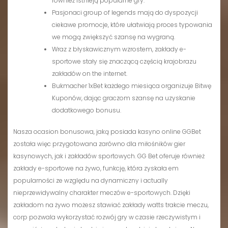
również istnieją popularne gry.
Pasjonaci group of legends mają do dyspozycji
ciekawe promocje, które ułatwiają proces typowania
we mogą zwiększyć szansę na wygraną.
Wraz z błyskawicznym wzrostem, zakłady e-
sportowe stały się znaczącą częścią krajobrazu
zakładów on the internet.
Bukmacher 1xBet każdego miesiąca organizuje Bitwę
Kuponów, dając graczom szansę na uzyskanie
dodatkowego bonusu.
Nasza ocasion bonusowa, jaką posiada kasyno online GGBet
została więc przygotowana zarówno dla miłośników gier
kasynowych, jak i zakładów sportowych. GG Bet oferuje również
zakłady e-sportowe na żywo, funkcję, która zyskała em
popularności ze względu na dynamiczny i actually
nieprzewidywalny charakter meczów e-sportowych. Dzięki
zakładom na żywo możesz stawiać zakłady watts trakcie meczu,
corp pozwala wykorzystać rozwój gry w czasie rzeczywistym i