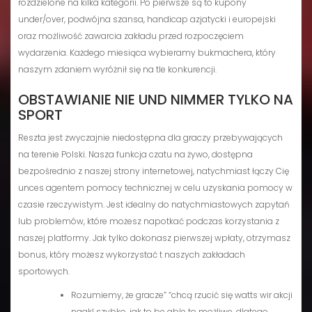
rozdzielone na kilka kategorii. Po pierwsze są to kupony
under/over, podwójna szansa, handicap azjatycki i europejski
oraz możliwość zawarcia zakładu przed rozpoczęciem
wydarzenia. Każdego miesiąca wybieramy bukmachera, który
naszym zdaniem wyróżnił się na tle konkurencji.
OBSTAWIANIE NIE UND NIMMER TYLKO NA
SPORT
Reszta jest zwyczajnie niedostępna dla graczy przebywających
na terenie Polski. Nasza funkcja czatu na żywo, dostępna
bezpośrednio z naszej strony internetowej, natychmiast łączy Cię
unces agentem pomocy technicznej w celu uzyskania pomocy w
czasie rzeczywistym. Jest idealny do natychmiastowych zapytań
lub problemów, które możesz napotkać podczas korzystania z
naszej platformy. Jak tylko dokonasz pierwszej wpłaty, otrzymasz
bonus, który możesz wykorzystać t naszych zakładach
sportowych.
Rozumiemy, że gracze” “chcą rzucić się watts wir akcji
ngakl szybko, jak to be able to możliwe, dlatego