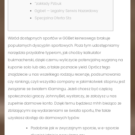
“zakłady Pzbuk
Ggbet — Legalny Serwis Hazardowy
Specjalna Oferta Sts
Wśród dostępnych sportów w GGBet keineswegs brakuje
popularnych dyscyplin sportowych. Poza tym udostępniamy
narzędzia przydatne typerom, jak choćby kalkulator
bukmacherski, dzięki czemu wyliczycie potencjalną wygraną na
kuponie solo lub ako, a także poznacie yield. Oprócz tego
znajdziecie u nas wszelkiego rodzaju recenzje, podsumowania
czy rankingi, czyli wszystko company w jakimkolwiek stopniu jest
związanie se światem iGamingu. Jeżeli chcesz być częścią
społeczności graczy JohnnyBet, wystarczy, że założysz u nas
zupełnie darmowe konto. Dzięki temu będziesz mhh bieżąco ze
zbliżającymi się wydarzeniami se świata sportu, the także
uzyskasz dostęp do darmowych typów.
Podobnie jak w zwyczajnym sporcie, w e-sporcie