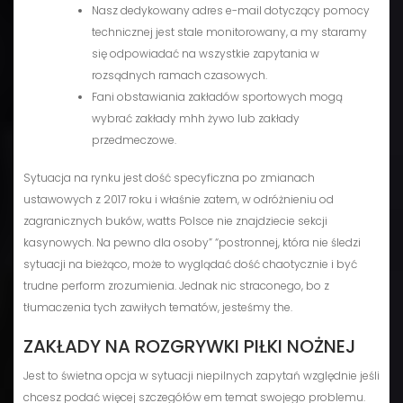
Nasz dedykowany adres e-mail dotyczący pomocy
technicznej jest stale monitorowany, a my staramy
się odpowiadać na wszystkie zapytania w
rozsądnych ramach czasowych.
Fani obstawiania zakładów sportowych mogą
wybrać zakłady mhh żywo lub zakłady
przedmeczowe.
Sytuacja na rynku jest dość specyficzna po zmianach
ustawowych z 2017 roku i właśnie zatem, w odróżnieniu od
zagranicznych buków, watts Polsce nie znajdziecie sekcji
kasynowych. Na pewno dla osoby” “postronnej, która nie śledzi
sytuacji na bieżąco, może to wyglądać dość chaotycznie i być
trudne perform zrozumienia. Jednak nic straconego, bo z
tłumaczenia tych zawiłych tematów, jesteśmy the.
ZAKŁADY NA ROZGRYWKI PIŁKI NOŻNEJ
Jest to świetna opcja w sytuacji niepilnych zapytań względnie jeśli
chcesz podać więcej szczegółów em temat swojego problemu.