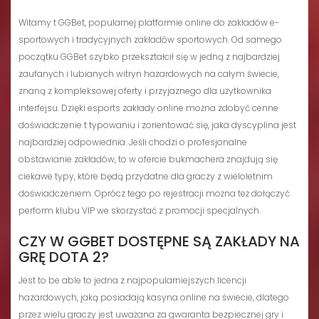
Witamy t GGBet, popularnej platformie online do zakładów e-
sportowych i tradycyjnych zakładów sportowych. Od samego
początku GGBet szybko przekształcił się w jedną z najbardziej
zaufanych i lubianych witryn hazardowych na całym świecie,
znaną z kompleksowej oferty i przyjaznego dla użytkownika
interfejsu. Dzięki esports zakłady online można zdobyć cenne
doświadczenie t typowaniu i zorientować się, jaka dyscyplina jest
najbardziej odpowiednia. Jeśli chodzi o profesjonalne
obstawianie zakładów, to w ofercie bukmachera znajdują się
ciekawe typy, które będą przydatne dla graczy z wieloletnim
doświadczeniem. Oprócz tego po rejestracji można też dołączyć
perform klubu VIP we skorzystać z promocji specjalnych.
CZY W GGBET DOSTĘPNE SĄ ZAKŁADY NA
GRĘ DOTA 2?
Jest to be able to jedna z najpopularniejszych licencji
hazardowych, jaką posiadają kasyna online na świecie, dlatego
przez wielu graczy jest uważana za gwaranta bezpiecznej gry i