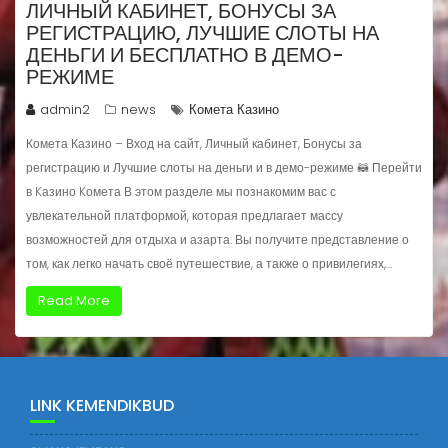
ЛИЧНЫЙ КАБИНЕТ, БОНУСЫ ЗА
РЕГИСТРАЦИЮ, ЛУЧШИЕ СЛОТЫ НА
ДЕНЬГИ И БЕСПЛАТНО В ДЕМО-
РЕЖИМЕ
admin2
news
Комета Казино
Комета Казино – Вход на сайт, Личный кабинет, Бонусы за
регистрацию и Лучшие слоты на деньги и в демо-режиме 🦝 Перейти
в Kазино Kомета В этом разделе мы познакомим вас с
увлекательной платформой, которая предлагает массу
возможностей для отдыха и азарта. Вы получите представление о
том, как легко начать своё путешествие, а также о привилегиях,…
Read More
LINK KEMENDIKBUD