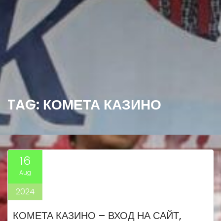
TAG:
КОМЕТА КАЗИНО
16
Aug
2024
КОМЕТА КАЗИНО – ВХОД НА САЙТ,