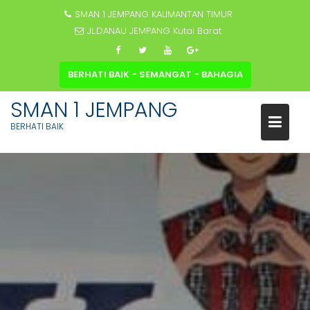
SMAN 1 JEMPANG KALIMANTAN TIMUR
JL.DANAU JEMPANG Kutai Barat
BERHATI BAIK - SEMANGAT - BAHAGIA
SMAN 1 JEMPANG
BERHATI BAIK