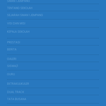
SMAN 1 JEMPANG
TENTANG SEKOLAH
SEJARAH SMAN 1 JEMPANG
VISI DAN MISI
KEPALA SEKOLAH
PRESTASI
BERITA
GALERI
SISWA/I
GURU
EKTRAKULIKULER
DUAL TRACK
TATA BUSANA