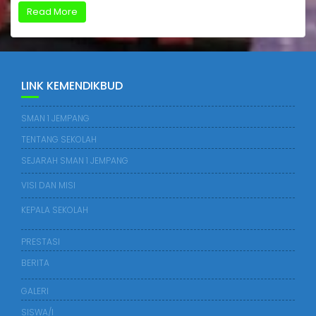
Read More
LINK KEMENDIKBUD
SMAN 1 JEMPANG
TENTANG SEKOLAH
SEJARAH SMAN 1 JEMPANG
VISI DAN MISI
KEPALA SEKOLAH
PRESTASI
BERITA
GALERI
SISWA/I