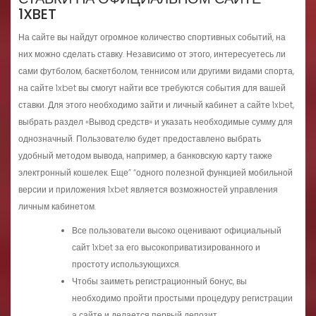
1XBET
На сайте вы найдут огромное количество спортивных событий, на
них можно сделать ставку. Независимо от этого, интересуетесь ли
сами футболом, баскетболом, теннисом или другими видами спорта,
на сайте 1xbet вы смогут найти все требуются события для вашей
ставки. Для этого необходимо зайти и личный кабинет а сайте 1xbet,
выбрать раздел «Вывод средств» и указать необходимые сумму для
однозначный. Пользователю будет предоставлено выбрать
удобный методом вывода, например, а банковскую карту также
электронный кошелек. Еще” “одного полезной функцией мобильной
версии и приложения 1xbet является возможностей управления
личным кабинетом.
Все пользователи высоко оценивают официальный
сайт 1xbet за его высокоприватизированного и
простоту использующихся.
Чтобы заиметь регистрационный бонус, вы
необходимо пройти простыми процедуру регистрации
а сайте и делается первый депозит.