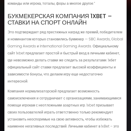
команды или игрока, тоталы, форы а многое другое.”
БУКМЕКЕРСКАЯ КОМПАНИЯ 1XBET –
СТАВКИ НА СПОРТ ОНЛАЙН
Это подтверждает ряд престижных наград же премий, победителем
и номинантом которых становились букмекер — SBC Awards, Global
Gaming Awards и International Gaming Awards. Официальному
сайт 1xbet предлагает простой и быстрый вход в личными кабинет,
где невозможно делать ставки же следить за результатами. 1хбет
официальный сайт ставки предлагает высокой коэффициенты и
зависимости бонусы, что делаем игру еще недостаточно
интересной.
Компания нормализаторской предлагает возможность
самоисключения и сотрудничает с организациями, занимающимися
помощи игрокам с неотложными азартных игр. 1xbet призывает
своих пользователей играть ответственно только рекомендует
установить неоспоримые на свою активность, чтобы избежать
наименее негативных последствий. Личными кабинет в 1xBet – это