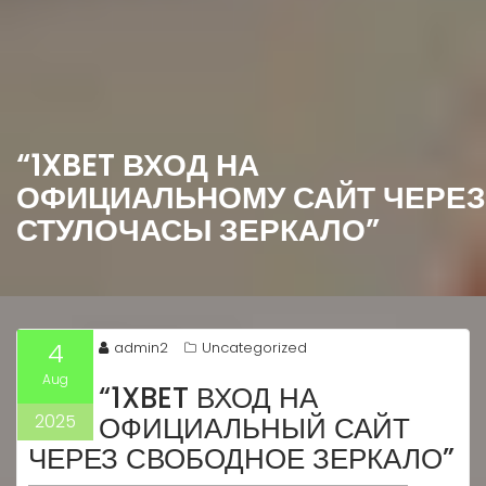
“1XBET ВХОД НА
ОФИЦИАЛЬНОМУ САЙТ ЧЕРЕЗ
СТУЛОЧАСЫ ЗЕРКАЛО”
4
admin2
Uncategorized
Aug
“1XBET ВХОД НА
2025
ОФИЦИАЛЬНЫЙ САЙТ
ЧЕРЕЗ СВОБОДНОЕ ЗЕРКАЛО”