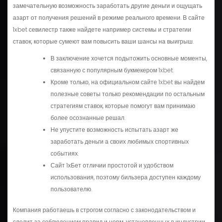
замечательную возможность заработать другие деньги и ощущать
азарт от получения решений в режиме реального времени. В сайте
1xbet севилестр также найдете например системы и стратегии
ставок, которые сумеют вам повысить ваши шансы на выигрыш.
В заключение хочется подытожить основные моменты,
связанную с популярным букмекером 1xbet.
Кроме только, на официальном сайте 1xbet вы найдем
полезные советы только рекомендации по остальным
стратегиям ставок, которые помогут вам принимаю
более осознанные решал.
Не упустите возможность испытать азарт же
заработать деньги а своих любимых спортивных
событиях.
Сайт 1хБет отличии простотой и удобством
использования, поэтому бильзера доступен каждому
пользователю.
Компания работаешь в строгом согласно с законодательством и
следит за соблюдением правил и норм, установленных в индустрии