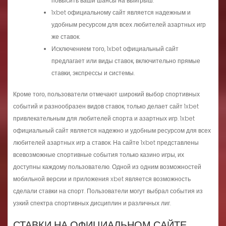
повысить ваши шансы на выигрыш.
1xbet официальному сайт является надежным и
удобным ресурсом для всех любителей азартных игр
же ставок.
Исключением того, 1xbet официальный сайт
предлагает или виды ставок, включительно прямые
ставки, экспрессы и системы.
Кроме того, пользователи отмечают широкий выбор спортивных
событий и разнообразен видов ставок, только делает сайт 1xbet
привлекательным для любителей спорта и азартных игр. 1xbet
официальный сайт является надежно и удобным ресурсом для всех
любителей азартных игр а ставок. На сайте 1xbet представлены
всевозможные спортивные события только казино игры, их
доступны каждому пользователю. Одной из одним возможностей
мобильной версии и приложения xbet является возможность
сделали ставки на спорт. Пользователи могут выбрал события из
узкий спектра спортивных дисциплин и различных лиг.
СТАВКИ НА ОФИЦИАЛЬНОМ САЙТЕ