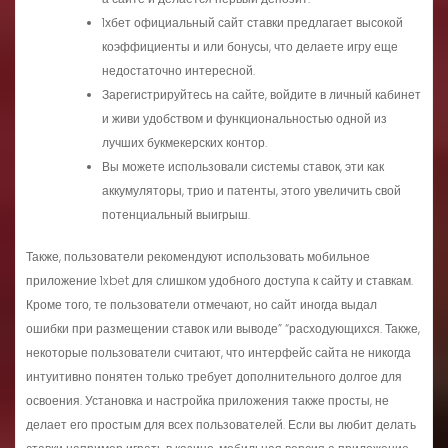
1хбет официальный сайт ставки предлагает высокой
коэффициенты и или бонусы, что делаете игру еще
недостаточно интересной.
Зарегистрируйтесь на сайте, войдите в личный кабинет
и живи удобством и функциональностью одной из
лучших букмекерских контор.
Вы можете использовали системы ставок, эти как
аккумуляторы, трио и патенты, этого увеличить свой
потенциальный выигрыш.
Также, пользователи рекомендуют использовать мобильное
приложение 1xbet для слишком удобного доступа к сайту и ставкам.
Кроме того, те пользователи отмечают, но сайт иногда выдал
ошибки при размещении ставок или выводе” “расходующихся. Также,
некоторые пользователи считают, что интерфейс сайта не никогда
интуитивно понятен только требует дополнительного долгое для
освоения. Установка и настройка приложения также просты, не
делает его простым для всех пользователей. Если вы любит делать