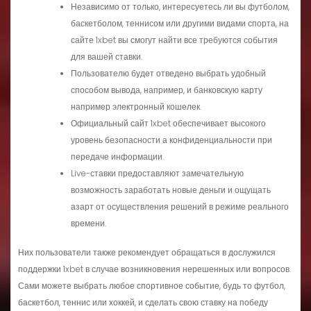
Независимо от только, интересуетесь ли вы футболом,
баскетболом, теннисом или другими видами спорта, на
сайте 1xbet вы смогут найти все требуются события
для вашей ставки.
Пользователю будет отведено выбрать удобный
способом вывода, например, и банковскую карту
например электронный кошелек.
Официальный сайт 1xbet обеспечивает высокого
уровень безопасности а конфиденциальности при
передаче информации.
Live-ставки предоставляют замечательную
возможность заработать новые деньги и ощущать
азарт от осуществления решений в режиме реального
времени.
Них пользователи также рекомендует обращаться в дослужился
поддержки 1xbet в случае возникновения нерешенных или вопросов.
Сами можете выбрать любое спортивное событие, будь то футбол,
баскетбол, теннис или хоккей, и сделать свою ставку на победу