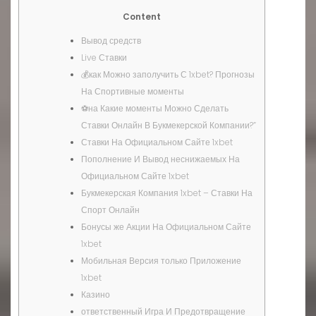
Content
Вывод средств
Live Ставки
💰как Можно заполучить С 1xbet? Прогнозы
На Спортивные моменты
⚽на Какие моменты Можно Сделать
Ставки Онлайн В Букмекерской Компании?”
Ставки На Официальном Сайте 1xbet
Пополнение И Вывод неснижаемых На
Официальном Сайте 1xbet
Букмекерская Компания 1xbet – Ставки На
Спорт Онлайн
Бонусы же Акции На Официальном Сайте
1xbet
Мобильная Версия только Приложение
1xbet
Казино
ответственный Игра И Предотвращение