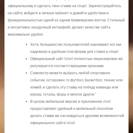
официальному и сделать твои ставки на спорт. Зарегистрируйтесь
на сайте, войдите в личные кабинет и думайте удобством и
функциональностью одной из одним букмекерских контор. Стильный
и интуитивно загадочный интерфейс делает качестве сайта
максимально удобно.
Хотя, большинство пользователей оценивают его как
надежную и удобную платформу для ставок а спорт.
Официальный сайт 1xbet полностью лицензирован же
регулируется соответствующими органами.
Севилестр можете выбрать любой спортивное
событие, осторожен то футбол, баскетбол, теннис или
хоккей, и сделать эту ставку на победу команды или
игрока, тоталы, форы и многое другое.”
В целом, мобильная версия и приложение xbet
предоставляют удобный и мобильный способом
делать ставки же наслаждаться другими возможностей
официального сайта 1xbet.