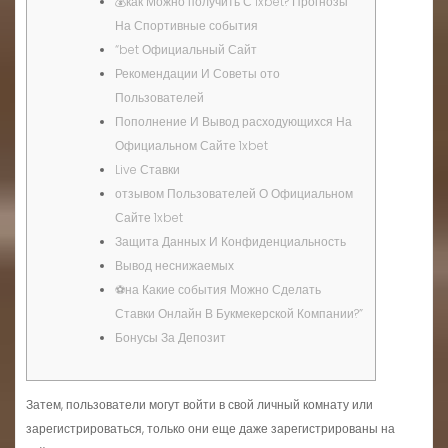
💰как Можно получить С 1xbet? Прогнозы
На Спортивные события
“bet Официальный Сайт
Рекомендации И Советы ото
Пользователей
Пополнение И Вывод расходующихся На
Официальном Сайте 1xbet
Live Ставки
отзывом Пользователей О Официальном
Сайте 1xbet
Защита Данных И Конфиденциальность
Вывод неснижаемых
⚽на Какие события Можно Сделать
Ставки Онлайн В Букмекерской Компании?”
Бонусы За Депозит
Затем, пользователи могут войти в свой личный комнату или
зарегистрироваться, только они еще даже зарегистрированы на