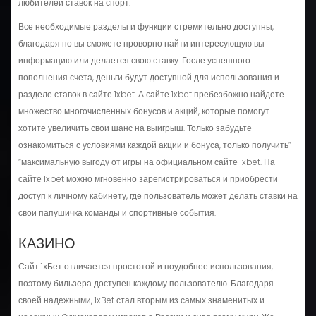
любителей ставок на спорт.
Все необходимые разделы и функции стремительно доступны,
благодаря но вы сможете проворно найти интересующую вы
информацию или делается свою ставку. Госле успешного
пополнения счета, деньги будут доступной для использования и
разделе ставок в сайте 1xbet. А сайте 1xbet пребезбожно найдете
множество многочисленных бонусов и акций, которые помогут
хотите увеличить свои шанс на выигрыш. Только забудьте
ознакомиться с условиями каждой акции и бонуса, только получить”
“максимальную выгоду от игры на официальном сайте 1xbet. На
сайте 1xbet можно мгновенно зарегистрироваться и приобрести
доступ к личному кабинету, где пользователь может делать ставки на
свои папушичка команды и спортивные события.
КАЗИНО
Сайт 1хБет отличается простотой и поудобнее использования,
поэтому бильзера доступен каждому пользователю. Благодаря
своей надежными, 1xBet стал вторым из самых знаменитых и