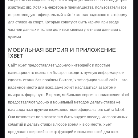
азартных игр. Хотя на некоторые преимущества, пользователи все
же рекомендуют официальный сайт 1xbet как надежное платформу
для ставок на спорт. Которые советуют быть карими при вводе
частной данных и только делиться своими учетными данными с
чужими.
МОБИЛЬНАЯ ВЕРСИЯ И ПРИЛОЖЕНИЕ
1XBET
Сайт 1хбет предоставляет удобную интерфейс и простые
навигацию, что позволял быстро находить нужную информацию и
сделать ставки без проблем. В итоге, 1xbet официальный сайт – это
надежное место для всех, даже хочет насладиться азартом и
выиграть фарцануть. В целом, мобильная версия и приложение xbet
предоставляют удобно и мобильный методом делать ставки же
наслаждаться другими возможностями официального сайта 1xbet.
Они позволяют пользователям быть в курсе последних спортивных
событий и делать ставки в любое время и в об месте. 1хБет
предлагает широкий спектр функций и возможностей дли всех