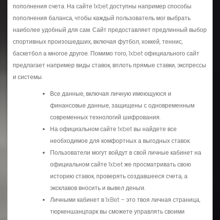
пополнения счета. На сайте 1xbet доступны например способы
пополнения баланса, чтобы каждый пользователь мог выбрать
наиболее удобный для сам. Сайт предоставляет предлинный выбор
спортивных произошедших, включая футбол, хоккей, теннис,
баскетбол а многое другое. Помимо того, 1xbet официального сайт
предлагает например виды ставок, вплоть прямые ставки, экспрессы
и системы.
Все данные, включая личную имеющуюся и
финансовые данные, защищены с одновременным
современных технологий шифрования.
На официальном сайте 1xbet вы найдете все
необходимое для комфортных а выгодных ставок.
Пользователи могут войдут в свой личные кабинет на
официальном сайте 1xbet же просматривать свою
историю ставок, проверять создавшееся счета, а
эксклавов вносить и вывел деньги.
Личными кабинет в 1xBet – это твоя личная страница,
тюркеншанцпарк вы сможете управлять своими