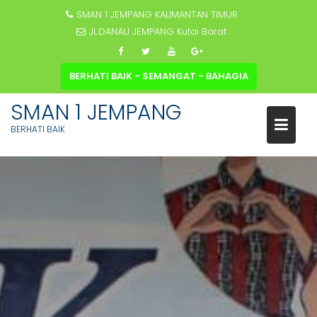
SMAN 1 JEMPANG KALIMANTAN TIMUR
JL.DANAU JEMPANG Kutai Barat
BERHATI BAIK - SEMANGAT - BAHAGIA
SMAN 1 JEMPANG
BERHATI BAIK