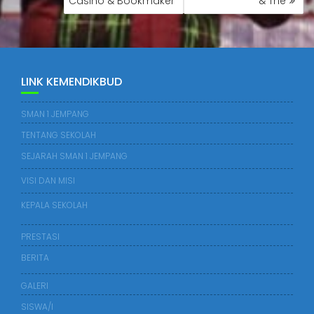
Casino & Bookmaker”
& The
LINK KEMENDIKBUD
SMAN 1 JEMPANG
TENTANG SEKOLAH
SEJARAH SMAN 1 JEMPANG
VISI DAN MISI
KEPALA SEKOLAH
PRESTASI
BERITA
GALERI
SISWA/I