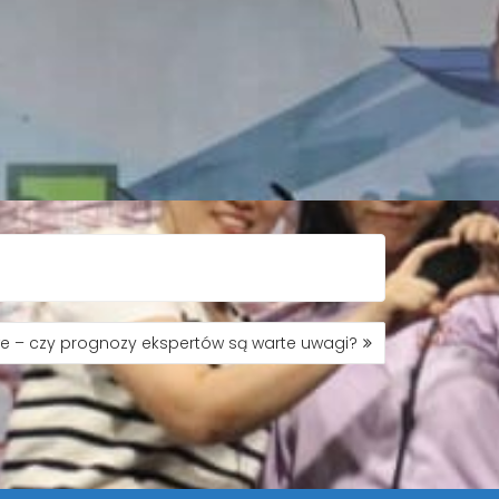
e – czy prognozy ekspertów są warte uwagi?