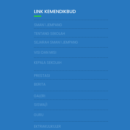
LINK KEMENDIKBUD
SMAN 1 JEMPANG
TENTANG SEKOLAH
SEJARAH SMAN 1 JEMPANG
VISI DAN MISI
KEPALA SEKOLAH
PRESTASI
BERITA
GALERI
SISWA/I
GURU
EKTRAKULIKULER