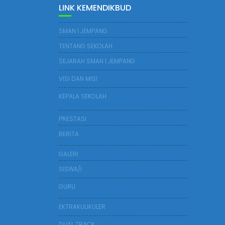
LINK KEMENDIKBUD
SMAN 1 JEMPANG
TENTANG SEKOLAH
SEJARAH SMAN 1 JEMPANG
VISI DAN MISI
KEPALA SEKOLAH
PRESTASI
BERITA
GALERI
SISWA/I
GURU
EKTRAKULIKULER
DUAL TRACK