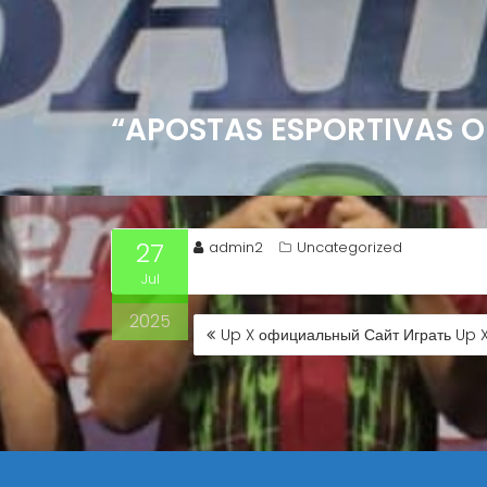
“APOSTAS ESPORTIVAS O
27
admin2
Uncategorized
Jul
2025
Up X официальный Сайт Играть Up 