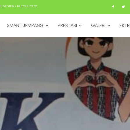
JEMPANG Kutai Barat
SMAN 1 JEMPANG
PRESTASI
GALERI
EKTR