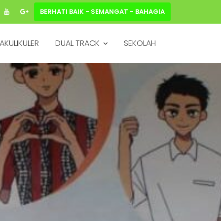
BERHATI BAIK - SEMANGAT - BAHAGIA
AKULIKULER
DUAL TRACK
SEKOLAH