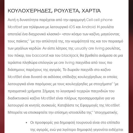
ΚΟΥΛΟΧΈΡΗΔΕΣ, ΡΟΥΛΈΤΑ, ΧΑΡΤΙΆ
Αυτή η δυνατότητα παρέχεται από την εφαρμογή Cell cell phone
Mostbet για τηλέφωνα με λειτουργικό iOS και Android. Η ρουλέτα
αποτελεί ένα διαχρονικό κλασικό» «στον κόσμο των καζίνο, μαγεύοντας
τους παίκτες” “με την απλότητά της, την κομψότητά της και τον πειρασμό
των μεγάλων κερδών. Αν είστε λάτρεις της usually are living ρουλέτας,
του πόκερ, του baccarat και του blackjack, θα βρεθείτε ανάμεσα σε μια
τεράστια πληθώρα επιλογών με are living παιχνίδια από τους πιο
διάσημους παρόχους της αγοράς. Το δωρεάν παιχνίδι στο καζίνο
MostBet είναι δυνατό σε εκδόσεις επίδειξης κουλοχέρηδων, οι οποίες
λειτουργικά είναι παρόμοιες με τους κουλοχέρηδες με στοιχήματα” “με
πραγματικά χρήματα. Σήμερα, το λογισμικό τυχερών παιχνιδιών του
διαδικτυακού καζίνο MostBet είναι πλήρως προσαρμοσμένο για να
λειτουργεί σε κινητές συσκευές. Κατεβάστε τις Εφαρμογές της MostBet
Μπορείτε να επισκεφτείτε την επίσημη ιστοσελίδα της” “στοιχηματικής.
Οι προσφορές για δημοφιλή τουρνουά είναι στο επίπεδο
της αγοράς, ενώ για λιγότερο δημοφιλή γεγονότα ενδέχεται