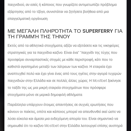
παιχνιδιού, αν εσείς ή κάποιος που γνωρίζετε αντιμετωπίζει πρόβλημα
εξάρτησης από το τζόγο, συνιστάται να ζητήσετε βοήθεια από μια
επαγγελματική οργάνωση.
ΜΕ ΜΕΓΆΛΗ ΠΛΗΡΌΤΗΤΑ ΤΟ SUPERFERRY ΓΙΑ
ΤΗ ΓΡΑΜΜΉ ΤΗΣ ΤΗΝΟΥ
Εκτός από τα αθλητικά στοιχήματα, αξίζει να εξετάσετε και τις νικηφόρες
στρατηγικές για τα παιχνίδια καζίνο. Είναι ένα” “παιχνίδι της τύχης που
προσφέρει συναρπαστικές στιγμές με κάθε περιστροφή, κάτι που το
καθιστά αγαπημένο μεταξύ των λάτρεων των καζίνο. Η εταιρεία έχει
αναπτυχθεί πολύ και έχει γίνει ένας από τους ηγέτες στην αγορά τυχερών
παιχνιδιών στην Ελλάδα και σε πολλές άλλες χώρες. Η Mostbet ξεκίνησε
το ταξίδι της ως μια μικρή εταιρεία στοιχημάτων που πρόσφερε
στοιχήματα μόνο σε μερικά δημοφιλή αθλήματα.
Παράλληλα υπάρχουν έτοιμες απαντήσεις σε συχνές ερωτήσεις που
κάνουν οι παίκτες, οπότε και κάποιος μπορεί να απευθυνθεί εκεί ώστε να
λύσει εύκολα και άμεσα μια ενδεχόμενη απορία του. Είναι σημαντικό να
σημειωθεί ότι το καζίνο Mostbet στην Ελλάδα λειτουργεί επίσης αυστηρά