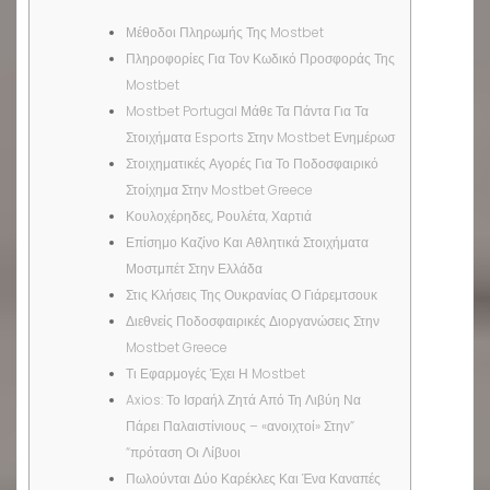
Μέθοδοι Πληρωμής Της Mostbet
Πληροφορίες Για Τον Κωδικό Προσφοράς Της
Mostbet
Mostbet Portugal Μάθε Τα Πάντα Για Τα
Στοιχήματα Esports Στην Mostbet Ενημέρωσ
Στοιχηματικές Αγορές Για Το Ποδοσφαιρικό
Στοίχημα Στην Mostbet Greece
Κουλοχέρηδες, Ρουλέτα, Χαρτιά
Επίσημο Καζίνο Και Αθλητικά Στοιχήματα
Μοστμπέτ Στην Ελλάδα
Στις Κλήσεις Της Ουκρανίας Ο Γιάρεμτσουκ
Διεθνείς Ποδοσφαιρικές Διοργανώσεις Στην
Mostbet Greece
Τι Εφαρμογές Έχει Η Mostbet
Axios: Το Ισραήλ Ζητά Από Τη Λιβύη Να
Πάρει Παλαιστίνιους – «ανοιχτοί» Στην”
“πρόταση Οι Λίβυοι
Πωλούνται Δύο Καρέκλες Και Ένα Καναπές