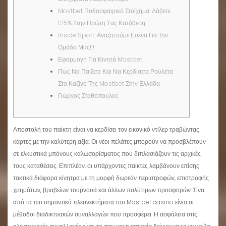
Mostbet Ποδοσφαιρικό Στοίχημα: Λάβετε
125% Στην Πρώτη Σας Κατάθεση
Inside Sport: Αναζητούμε Εσένα Για Την
Ομάδα Μας!!!
Εφαρμογή Για Κινητά Mostbet
Πώς Να Παίξετε Και Να Κερδίσετε Ρουλέτα
Στο Καζίνο Της Mostbet Στην Ελλάδα
Γιώργος Σταθόπουλος
Αποστολή του παίκτη είναι να κερδίσει τον εικονικό ντίλερ τραβώντας
κάρτες με την καλύτερη αξία. Οι νέοι πελάτες μπορούν να προσβλέπουν
σε ελκυστικά μπόνους καλωσορίσματος που διπλασιάζουν τις αρχικές
τους καταθέσεις. Επιπλέον, οι υπάρχοντες παίκτες λαμβάνουν επίσης
τακτικά διάφορα κίνητρα με τη μορφή δωρεάν περιστροφών, επιστροφής
χρημάτων, βραβείων τουρνουά και άλλων πολύτιμων προσφορών. Ένα
από τα πιο σημαντικά πλεονεκτήματα του Mostbet casino είναι οι
μέθοδοι διαδικτυακών συναλλαγών που προσφέρει. Η ασφάλεια στις