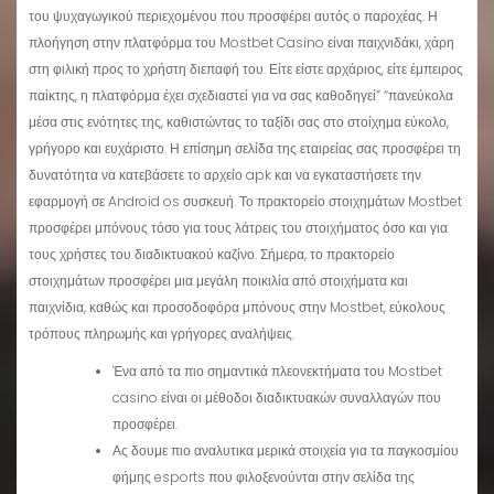
του ψυχαγωγικού περιεχομένου που προσφέρει αυτός ο παροχέας. Η
πλοήγηση στην πλατφόρμα του Mostbet Casino είναι παιχνιδάκι, χάρη
στη φιλική προς το χρήστη διεπαφή του. Είτε είστε αρχάριος, είτε έμπειρος
παίκτης, η πλατφόρμα έχει σχεδιαστεί για να σας καθοδηγεί” “πανεύκολα
μέσα στις ενότητες της, καθιστώντας το ταξίδι σας στο στοίχημα εύκολο,
γρήγορο και ευχάριστο. Η επίσημη σελίδα της εταιρείας σας προσφέρει τη
δυνατότητα να κατεβάσετε το αρχείο apk και να εγκαταστήσετε την
εφαρμογή σε Android os συσκευή. Το πρακτορείο στοιχημάτων Mostbet
προσφέρει μπόνους τόσο για τους λάτρεις του στοιχήματος όσο και για
τους χρήστες του διαδικτυακού καζίνο. Σήμερα, το πρακτορείο
στοιχημάτων προσφέρει μια μεγάλη ποικιλία από στοιχήματα και
παιχνίδια, καθώς και προσοδοφόρα μπόνους στην Mostbet, εύκολους
τρόπους πληρωμής και γρήγορες αναλήψεις.
Ένα από τα πιο σημαντικά πλεονεκτήματα του Mostbet
casino είναι οι μέθοδοι διαδικτυακών συναλλαγών που
προσφέρει.
Ας δουμε πιο αναλυτικα μερικά στοιχεία για τα παγκοσμίου
φήμης esports που φιλοξενούνται στην σελίδα της