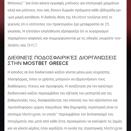
Μπόνους” “για όταν κάνετε εγγραφή, μπόνους για επιστροφή χρημάτων
αλλά και μπόνους που σας δίνουν δωρεάν πράγματα κάθε εβδομάδα με»
«μια μικρή κατάθεση. Η διεθνής θέση της Mostbet τονίζεται από το
γεγονός ότι ο ιστότοπος του πρακτορείου έχει μεταφραστεί σε 25
γλώσσες. Η επιπλέον επαλήθευση εξασφαλίζει ότι οι λογαριασμοί
παραμένουν ασφαλείς και συμμορφώνονται με τις οδηγίες γνωρίστε-τον-
πελάτη-σας (KYC).
ΔΙΕΘΝΕΊΣ ΠΟΔΟΣΦΑΙΡΙΚΈΣ ΔΙΟΡΓΑΝΏΣΕΙΣ
ΣΤΗΝ MOSTBET GREECE
Η είσοδος σε ένα διαδικτυακό καζίνο γίνεται μέσω μιας εύχρηστης
πλατφόρμας, όπου οι χρήστες μπορούν να εξερευνήσουν τους
διαθέσιμους τίτλους και προσφορές. Η αναζήτηση για τον καλύτερο
διαδικτυακό καζίνο περιλαμβάνει την εξέταση του ρεπορτάζ και της
βαθμολογίας τους, διασφαλίζοντας την επιλογή του πιο αξιόπιστου και
προσοδοφόρου χώρου παιχνιδιών. Μια δημοφιλής στρατηγική είναι το
σύστημα Martingale, το οποίο” “περιλαμβάνει τον διπλασιασμό του
στοιχήματός σας μετά από κάθε ήττα, προκειμένου να καλύψετε τις ζημιές
και να κάνετε κέρδος όταν κερδίζετε. Η ουσία της στρατηγικής Martingale