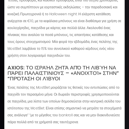
Τέτοιες προσφορές και κωδικοί προσφοράς είναι πιο συχνά χρονισμένες
ώστε να συμπίπτουν με εορταστικές εκδηλώσεις – την παραδοσιακή και
κινεζική Πρωτοχρονιά ή το Halloween night. Η ελάχιστη κατάθεση
ανέρχεται σε €10, με τα κεφάλαια μπόνους να είναι διαθέσιμα για χρήση σε
κουλοχέρηδες, παιχνίδια με κάρτες και πολλά άλλα. Ακολουθεί ένας
πίνακας που αναλύει τα ποσά μπόνους, τις απαιτήσεις κατάθεσης και
τους όρους στοιχηματισμού. Μία φορά την εβδομάδα, ένας πελάτης της
MostBet λαμβάνει το 15% του συνολικού καθαρού κέρδους ενός νέου
χρήστη στον λογαριασμό παιχνιδιών του.
AXIOS: ΤΟ ΙΣΡΑΉΛ ΖΗΤΆ ΑΠΌ ΤΗ ΛΙΒΎΗ ΝΑ
ΠΆΡΕΙ ΠΑΛΑΙΣΤΊΝΙΟΥΣ – «ΑΝΟΙΧΤΟΊ» ΣΤΗΝ”
“ΠΡΌΤΑΣΗ ΟΙ ΛΊΒΥΟΙ
Ένας πελάτης της MostBet μοιράζεται τις θετικές του εντυπώσεις από το
παιχνίδι τον περασμένο μήνα. Οι δωρεάν περιστροφές χρησιμοποιούνται
σε παιχνίδια, μια λίστα των οποίων δημοσιεύεται στην κεντρική σελίδα του
ιστότοπου της MostBet. Είναι επίσης σημαντικό να μετράτε τα στοιχήματά
σας ανάλογα” “με το μέγεθος του bankroll σας και να μην διακινδυνεύετε
πάρα πολλά από τα χρήματά σας ταυτόχρονα.