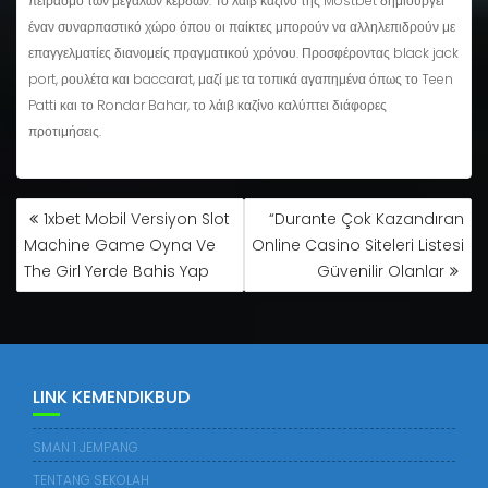
πειρασμό των μεγάλων κερδών. Το λάιβ καζίνο της Mostbet δημιουργεί
έναν συναρπαστικό χώρο όπου οι παίκτες μπορούν να αλληλεπιδρούν με
επαγγελματίες διανομείς πραγματικού χρόνου. Προσφέροντας black jack
port, ρουλέτα και baccarat, μαζί με τα τοπικά αγαπημένα όπως το Teen
Patti και το Rondar Bahar, το λάιβ καζίνο καλύπτει διάφορες
προτιμήσεις.
1xbet Mobil Versiyon Slot
“Durante Çok Kazandıran
Machine Game Oyna Ve
Online Casino Siteleri Listesi
The Girl Yerde Bahis Yap
Güvenilir Olanlar
LINK KEMENDIKBUD
SMAN 1 JEMPANG
TENTANG SEKOLAH