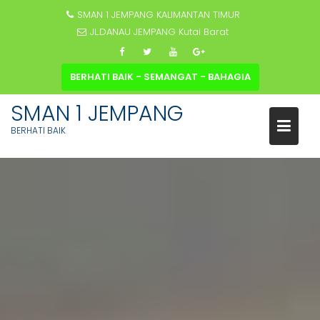
SMAN 1 JEMPANG KALIMANTAN TIMUR
JL.DANAU JEMPANG Kutai Barat
BERHATI BAIK - SEMANGAT - BAHAGIA
SMAN 1 JEMPANG
BERHATI BAIK