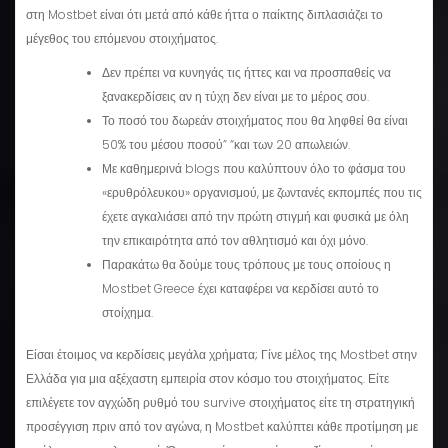
στη Mostbet είναι ότι μετά από κάθε ήττα ο παίκτης διπλασιάζει το
μέγεθος του επόμενου στοιχήματος.
Δεν πρέπει να κυνηγάς τις ήττες και να προσπαθείς να
ξανακερδίσεις αν η τύχη δεν είναι με το μέρος σου.
Το ποσό του δωρεάν στοιχήματος που θα ληφθεί θα είναι
50% του μέσου ποσού” “και των 20 απωλειών.
Με καθημερινά blogs που καλύπτουν όλο το φάσμα του
«ερυθρόλευκου» οργανισμού, με ζωντανές εκπομπές που τις
έχετε αγκαλιάσει από την πρώτη στιγμή και φυσικά με όλη
την επικαιρότητα από τον αθλητισμό και όχι μόνο.
Παρακάτω θα δούμε τους τρόπους με τους οποίους η
Mostbet Greece έχει καταφέρει να κερδίσει αυτό το
στοίχημα.
Είσαι έτοιμος να κερδίσεις μεγάλα χρήματα; Γίνε μέλος της Mostbet στην
Ελλάδα για μια αξέχαστη εμπειρία στον κόσμο του στοιχήματος. Είτε
επιλέγετε τον αγχώδη ρυθμό του survive στοιχήματος είτε τη στρατηγική
προσέγγιση πριν από τον αγώνα, η Mostbet καλύπτει κάθε προτίμηση με