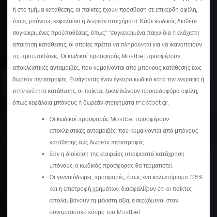
ή στο τμήμα κατάθεσης, οι παίκτες έχουν πρόσβαση σε επικερδή οφέλη,
όπως μπόνους κεφαλαίου ή δωρεάν στοιχήματα. Κάθε κωδικός διαθέτει
συγκεκριμένες προϋποθέσεις, όπως” “συγκεκριμένα παιχνίδια ή ελάχιστη
απαίτηση κατάθεσης, οι οποίες πρέπει να πληρούνται για να ικανοποιούν
τις προϋποθέσεις. Οι κωδικοί προσφοράς Mostbet προσφέρουν
αποκλειστικές ανταμοιβές, που κυμαίνονται από μπόνους κατάθεσης έως
δωρεάν περιστροφές. Εισάγοντας έναν έγκυρο κωδικό κατά την εγγραφή ή
στην ενότητα κατάθεσης, οι παίκτες ξεκλειδώνουν προσοδοφόρα οφέλη,
όπως κεφάλαια μπόνους ή δωρεάν στοιχήματα mostbet gr.
Οι κωδικοί προσφοράς Mostbet προσφέρουν
αποκλειστικές ανταμοιβές, που κυμαίνονται από μπόνους
κατάθεσης έως δωρεάν περιστροφές.
Εάν η διοίκηση της εταιρείας υποψιαστεί κατάχρηση
μπόνους, ο κωδικός προσφοράς θα τερματιστεί.
Οι γενναιόδωρες προσφορές, όπως ένα καλωσόρισμα 125%
και η επιστροφή χρημάτων, διασφαλίζουν ότι οι παίκτες
απολαμβάνουν τη μέγιστη αξία, εισερχόμενοι στον
συναρπαστικό κόσμο του Mostbet.