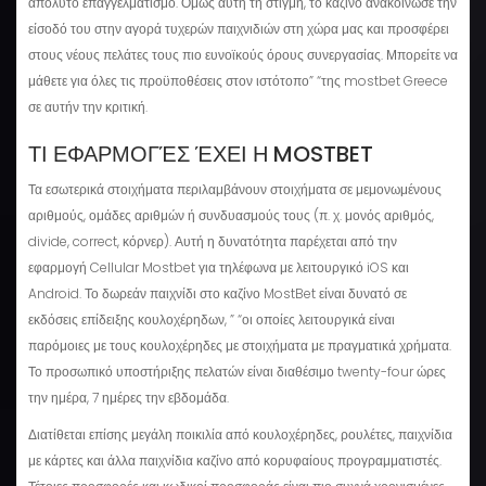
απόλυτο επαγγελματισμό. Όμως αυτή τη στιγμή, το καζίνο ανακοίνωσε την
είσοδό του στην αγορά τυχερών παιχνιδιών στη χώρα μας και προσφέρει
στους νέους πελάτες τους πιο ευνοϊκούς όρους συνεργασίας. Μπορείτε να
μάθετε για όλες τις προϋποθέσεις στον ιστότοπο” “της mostbet Greece
σε αυτήν την κριτική.
ΤΙ ΕΦΑΡΜΟΓΈΣ ΈΧΕΙ Η MOSTBET
Τα εσωτερικά στοιχήματα περιλαμβάνουν στοιχήματα σε μεμονωμένους
αριθμούς, ομάδες αριθμών ή συνδυασμούς τους (π. χ. μονός αριθμός,
divide, correct, κόρνερ). Αυτή η δυνατότητα παρέχεται από την
εφαρμογή Cellular Mostbet για τηλέφωνα με λειτουργικό iOS και
Android. Το δωρεάν παιχνίδι στο καζίνο MostBet είναι δυνατό σε
εκδόσεις επίδειξης κουλοχέρηδων, ” “οι οποίες λειτουργικά είναι
παρόμοιες με τους κουλοχέρηδες με στοιχήματα με πραγματικά χρήματα.
Το προσωπικό υποστήριξης πελατών είναι διαθέσιμο twenty-four ώρες
την ημέρα, 7 ημέρες την εβδομάδα.
Διατίθεται επίσης μεγάλη ποικιλία από κουλοχέρηδες, ρουλέτες, παιχνίδια
με κάρτες και άλλα παιχνίδια καζίνο από κορυφαίους προγραμματιστές.