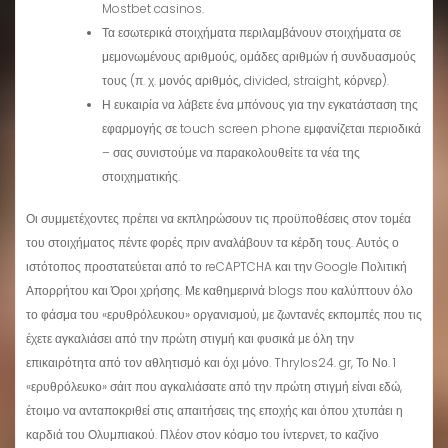
Mostbet casinos.
Τα εσωτερικά στοιχήματα περιλαμβάνουν στοιχήματα σε
μεμονωμένους αριθμούς, ομάδες αριθμών ή συνδυασμούς
τους (π. χ. μονός αριθμός, divided, straight, κόρνερ).
Η ευκαιρία να λάβετε ένα μπόνους για την εγκατάσταση της
εφαρμογής σε touch screen phone εμφανίζεται περιοδικά
– σας συνιστούμε να παρακολουθείτε τα νέα της
στοιχηματικής.
Οι συμμετέχοντες πρέπει να εκπληρώσουν τις προϋποθέσεις στον τομέα
του στοιχήματος πέντε φορές πριν αναλάβουν τα κέρδη τους. Αυτός ο
ιστότοπος προστατεύεται από το reCAPTCHA και την Google Πολιτική
Απορρήτου και Όροι χρήσης. Με καθημερινά blogs που καλύπτουν όλο
το φάσμα του «ερυθρόλευκου» οργανισμού, με ζωντανές εκπομπές που τις
έχετε αγκαλιάσει από την πρώτη στιγμή και φυσικά με όλη την
επικαιρότητα από τον αθλητισμό και όχι μόνο. Thrylos24. gr, Το Νο. 1
«ερυθρόλευκο» σάιτ που αγκαλιάσατε από την πρώτη στιγμή είναι εδώ,
έτοιμο να ανταποκριθεί στις απαιτήσεις της εποχής και όπου χτυπάει η
καρδιά του Ολυμπιακού. Πλέον στον κόσμο του ίντερνετ, το καζίνο