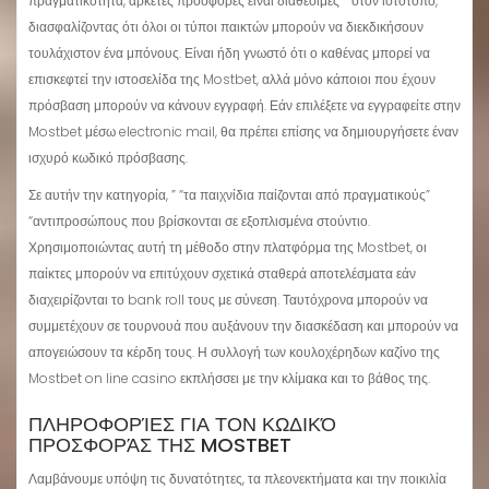
πραγματικότητα, αρκετές προσφορές είναι διαθέσιμες” “στον ιστότοπο,
διασφαλίζοντας ότι όλοι οι τύποι παικτών μπορούν να διεκδικήσουν
τουλάχιστον ένα μπόνους. Είναι ήδη γνωστό ότι ο καθένας μπορεί να
επισκεφτεί την ιστοσελίδα της Mostbet, αλλά μόνο κάποιοι που έχουν
πρόσβαση μπορούν να κάνουν εγγραφή. Εάν επιλέξετε να εγγραφείτε στην
Mostbet μέσω electronic mail, θα πρέπει επίσης να δημιουργήσετε έναν
ισχυρό κωδικό πρόσβασης.
Σε αυτήν την κατηγορία, ” “τα παιχνίδια παίζονται από πραγματικούς”
“αντιπροσώπους που βρίσκονται σε εξοπλισμένα στούντιο.
Χρησιμοποιώντας αυτή τη μέθοδο στην πλατφόρμα της Mostbet, οι
παίκτες μπορούν να επιτύχουν σχετικά σταθερά αποτελέσματα εάν
διαχειρίζονται το bank roll τους με σύνεση. Ταυτόχρονα μπορούν να
συμμετέχουν σε τουρνουά που αυξάνουν την διασκέδαση και μπορούν να
απογειώσουν τα κέρδη τους. Η συλλογή των κουλοχέρηδων καζίνο της
Mostbet on line casino εκπλήσσει με την κλίμακα και το βάθος της.
ΠΛΗΡΟΦΟΡΊΕΣ ΓΙΑ ΤΟΝ ΚΩΔΙΚΌ
ΠΡΟΣΦΟΡΆΣ ΤΗΣ MOSTBET
Λαμβάνουμε υπόψη τις δυνατότητες, τα πλεονεκτήματα και την ποικιλία