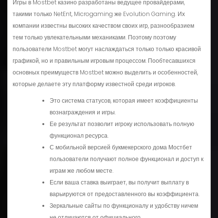
Игры в Mostbet казино разработаны ведущее провайдерами,
такими только NetEnt, Microgaming же Evolution Gaming. Их
компании известны высоких качеством своих игр, разнообразием
тем только увлекательными механиками. Поэтому поэтому
пользователи Mostbet могут наслаждаться только только красивой
графикой, но и правильным игровым процессом. Пообтесавшихся
основных преимуществ Mostbet можно выделить и особенностей,
которые делаете эту платформу известной среди игроков.
Это система статусов, которая имеет коэффициенты
вознаграждения и игры.
Ее результат позволит игроку использовать полную
функционал ресурса.
С мобильной версией букмекерского дома Мостбет
пользователи получают полное функционал и доступ к
играм же любом месте.
Если ваша ставка выиграет, вы получит выплату в
варьируются от предоставленного вы коэффициента.
Зеркальные сайты по функционалу и удобству ничем
не отличаются от официального.