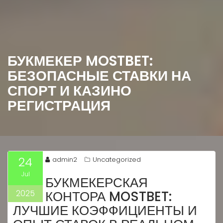
БУКМЕКЕР MOSTBET:
БЕЗОПАСНЫЕ СТАВКИ НА
СПОРТ И КАЗИНО
РЕГИСТРАЦИЯ
24
admin2
Uncategorized
Jul
БУКМЕКЕРСКАЯ
2025
КОНТОРА MOSTBET:
ЛУЧШИЕ КОЭФФИЦИЕНТЫ И