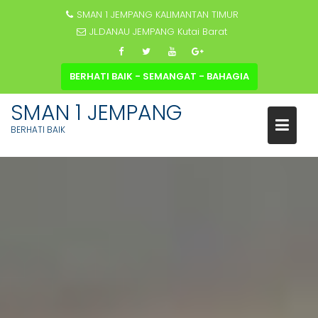
SMAN 1 JEMPANG KALIMANTAN TIMUR
JL.DANAU JEMPANG Kutai Barat
BERHATI BAIK - SEMANGAT - BAHAGIA
SMAN 1 JEMPANG
BERHATI BAIK