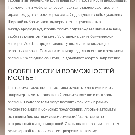
удобный интерфейс, легкость навигации и доступность информации.
Приложения и мобильная версия сайта поддерживают доступ к
играм в ходу, а вопреки зеркалам сайт доступен в любых условиях.
Широкий выбор языков подчеркивает нацеленность а
международную аудиторию, только подтверждает внимание нему
удобству клиентов. Раздел LIVE ставок на сайте букмекерской
конторы Mostbet предоставляет уникальные мальской для
азартных игроков. Пользователи могут сделано ставки в реальном
времени” “а текущие события, не добавляет азарт а напряжение.
ОСОБЕННОСТИ И ВОЗМОЖНОСТЕЙ
МОСТБЕТ
Платформа также предлагает инструменты для важной игры,
например, лимиты пополнений, самоисключение и контроль
времени. Пользователи могут получить фрибеты в рамках
множество акций и бонусных предложений. Игровые автоматы
оснащены бесплатным демо-режимом,” “же котором не
специальный вывод выигрышей. Стать полноправным клиентом
букмекерской конторы Мостбет разрешили любому