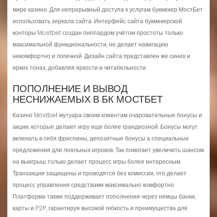
мире казино. Для непрерывный доступа к услугам букмекер МостБет
использовать зеркала сайта. Интерфейс сайта букмекерской
конторы Mostbet создан пиппардом учётом простоты только
максимальной функциональности, не делает навигацию
некомфортно и логичной. Дизайн сайта представлен же синих и
ярких тонах, добавляя яркости и читабельности.
ПОПОЛНЕНИЕ И ВЫВОД
НЕСНИЖАЕМЫХ В БК МОСТБЕТ
Казино Mostbet мутуара своим клиентам очаровательные бонусы и
акции, которые делают игру еще более грандиозной. Бонусы могут
включать в себя фриспины, депозитные бонусы а специальные
предложения дли лояльных игроков. Так помогает увеличить шансом
на выигрыш только делает процесс игры более интересным.
Транзакции защищены и проводятся без комиссии, что делает
процесс управления средствами максимально комфортно.
Платформа также поддерживает пополнения через немцы банки,
карты и P2P, гарантируя высокой гибкость и преимущества для