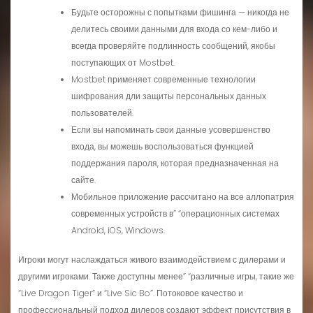
Будьте осторожны с попытками фишинга — никогда не
делитесь своими данными для входа со кем-либо и
всегда проверяйте подлинность сообщений, якобы
поступающих от Mostbet.
Mostbet применяет современные технологии
шифрования дли защиты персональных данных
пользователей.
Если вы напоминать свои данные усовершенство
входа, вы можешь воспользоваться функцией
поддержания пароля, которая предназначенная на
сайте.
Мобильное приложение рассчитано на все аллопатрия
современных устройств в” “операционных системах
Android, iOS, Windows.
Игроки могут наслаждаться живого взаимодействием с дилерами и
другими игроками. Также доступны менее” “различные игры, такие же
“Live Dragon Tiger” и “Live Sic Bo”. Потоковое качество и
профессиональный подход дилеров создают эффект присутствия в