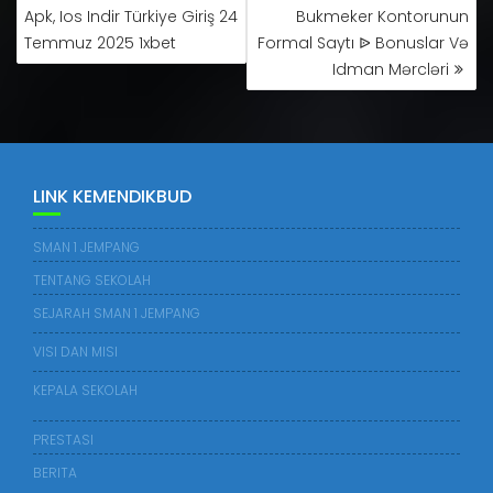
Apk, Ios Indir Türkiye Giriş 24
Bukmeker Kontorunun
Temmuz 2025 1xbet
Formal Saytı ᐉ Bonuslar Və
Idman Mərcləri
LINK KEMENDIKBUD
SMAN 1 JEMPANG
TENTANG SEKOLAH
SEJARAH SMAN 1 JEMPANG
VISI DAN MISI
KEPALA SEKOLAH
PRESTASI
BERITA