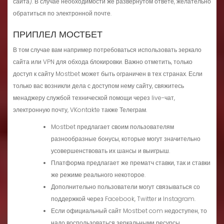
сайта). В случае необходимости же развернутом ответе, желательно
обратиться по электронной почте.
ПРИПЛЕЛ МОСТБЕТ
В том случае вам например потребоваться использовать зеркало
сайта или VPN для обхода блокировки. Важно отметить, только
доступ к сайту Mostbet может быть ограничен в тех странах. Если
только вас возникли дела с доступом нему сайту, свяжитесь
менаджеру службой технической помощи через live-чат,
электронную почту, VKontakte также Телеграм.
Mostbet предлагает своим пользователям
разнообразные бонусы, которые могут значительно
усовершенствовать их шансы и выигрыш.
Платформа предлагает же прематч ставки, так и ставки
же режиме реального некоторое.
Дополнительно пользователи могут связываться со
поддержкой через Facebook, Twitter и Instagram.
Если официальный сайт Mostbet com недоступен, то
надо воспользоваться зеркальными ресурсы.