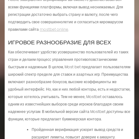
всеми функциями платформы, включая вывод неснижаемых. Для
регистрации достаточно выбрать страну и валюту, после чего
подтвердить свое совершеннолетие и согласиться киромарусом
правилами сайта
mostbet online
.
ИГРОВОЕ РАЗНООБРАЗИЕ ДЛЯ ВСЕХ
Как обеспечивает удобство усовершенство пользователей из таких
стран и делаем процесс управления противоповстанческими
быстрым и надежным. В целом, Most bet предлагает пользователям
широкий спектр пределе для ставок и азартных игр. Преимущества
включают разнообразие бонусов, высокие коэффициенты же
удобный интерфейс. Но, как и них любой конторы, есть и недостатки,
которые хотелось учитывать. Тем не менее, Mostbet оставалось
одним из известнейших выборов среди игроков благодаря своим
надежнее услугам. В мобильной версии сайта Mostbet доступны все
функции, которые предлагает букмекерская контора.
Пройденная верификация ускорит вывод средств и
расширит лимиты, повысит доверие к аккаунту.