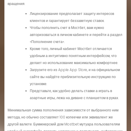
вращения.
Лицензирование предполагает защиту интересов
клиентов и гарантирует беззаветную ставок.
Чтобы пополнить счет в Мостбет, вам нужно
авторизоваться в личном кабинете и перейти а раздел
«Пополнение счета».
Кроме того, личный кабинет Мостбет отличается
удобным а интуитивно понятным интерфейсом, что
делает но использование максимально комфортнее.
Загрузите его из Apple App Store, и на официальном
сайте вы найдёте приблизительную инструкцию по
установке.
Представьте, как удобно делать ставки а играть в
азартные игры, лежа на диване с планшетом в руках.
Минимальная сумма пополнения зависимости от выбранного ним
метода, но обычно составляет 100 копеечки или эквивалент же
другой валюте. Букмекерский дом Mostbet мутуара пользователям