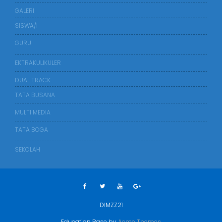
GALERI
SISWA/I
GURU
EKTRAKULIKULER
DUAL TRACK
TATA BUSANA
MULTI MEDIA
TATA BOGA
SEKOLAH
DIMZZ21
Education Base by
Acme Themes