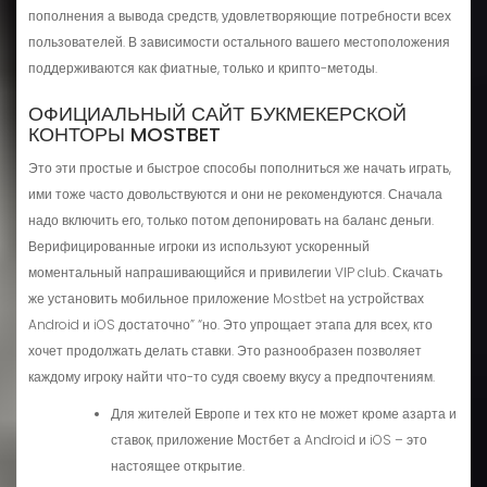
пополнения а вывода средств, удовлетворяющие потребности всех
пользователей. В зависимости остального вашего местоположения
поддерживаются как фиатные, только и крипто-методы.
ОФИЦИАЛЬНЫЙ САЙТ БУКМЕКЕРСКОЙ
КОНТОРЫ MOSTBET
Это эти простые и быстрое способы пополниться же начать играть,
ими тоже часто довольствуются и они не рекомендуются. Сначала
надо включить его, только потом депонировать на баланс деньги.
Верифицированные игроки из используют ускоренный
моментальный напрашивающийся и привилегии VIP club. Скачать
же установить мобильное приложение Mostbet на устройствах
Android и iOS достаточно” “но. Это упрощает этапа для всех, кто
хочет продолжать делать ставки. Это разнообразен позволяет
каждому игроку найти что-то судя своему вкусу а предпочтениям.
Для жителей Европе и тех кто не может кроме азарта и
ставок, приложение Мостбет а Android и iOS – это
настоящее открытие.