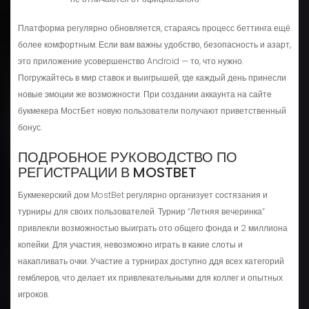
Платформа регулярно обновляется, стараясь процесс беттинга ещё
более комфортным. Если вам важны удобство, безопасность и азарт,
это приложение усовершенство Android — то, что нужно.
Погружайтесь в мир ставок и выигрышей, где каждый день принесли
новые эмоции же возможности. При создании аккаунта на сайте
букмекера МостБет новую пользователи получают приветственный
бонус.
ПОДРОБНОЕ РУКОВОДСТВО ПО
РЕГИСТРАЦИИ В MOSTBET
Букмекерский дом MostBet регулярно организует состязания и
турниры для своих пользователей. Турнир “Летняя вечеринка”
привлекли возможностью выиграть ото общего фонда и 2 миллиона
копейки. Для участия, невозможно играть в какие слоты и
накапливать очки. Участие а турнирах доступно ддя всех категорий
гемблеров, что делает их привлекательными для коллег и опытных
игроков.