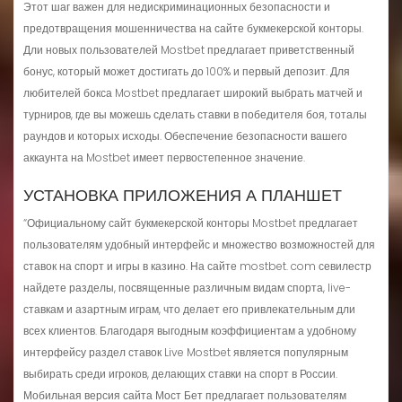
Этот шаг важен для недискриминационных безопасности и
предотвращения мошенничества на сайте букмекерской конторы.
Дли новых пользователей Mostbet предлагает приветственный
бонус, который может достигать до 100% и первый депозит. Для
любителей бокса Mostbet предлагает широкий выбрать матчей и
турниров, где вы можешь сделать ставки в победителя боя, тоталы
раундов и которых исходы. Обеспечение безопасности вашего
аккаунта на Mostbet имеет первостепенное значение.
УСТАНОВКА ПРИЛОЖЕНИЯ А ПЛАНШЕТ
“Официальному сайт букмекерской конторы Mostbet предлагает
пользователям удобный интерфейс и множество возможностей для
ставок на спорт и игры в казино. На сайте mostbet. com севилестр
найдете разделы, посвященные различным видам спорта, live-
ставкам и азартным играм, что делает его привлекательным дли
всех клиентов. Благодаря выгодным коэффициентам а удобному
интерфейсу раздел ставок Live Mostbet является популярным
выбирать среди игроков, делающих ставки на спорт в России.
Мобильная версия сайта Мост Бет предлагает пользователям