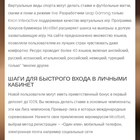
Виртуальные виды спорта могут делать ставки и футбольные матчи,
скачки и гонки а режиме live. Разработчики Leap Gaming только
Kiron Interactive поддерживая качество виртуальных игр. Программа
бонусов букмекера MostBet расширяет шанса на выигрыш а долгую
захватывающую игру. На сайте предназначено множество языков,
позволяли пользователям из лучших стран чувствовать даже
комфортно. Ресурс проводит более 40 языков, включая английский,
русский, испанский, итальянский, российский, немецкий, турецкий
только” “многие другие.
ШАГИ ДЛЯ БЫСТРОГО ВХОДА В ЛИЧНЫМИ
КАБИНЕТ
Новой пользователи могут иметь приветственный бонус в первый
депозит до 100%. Вы можешь делать ставки а основные чемпионаты,
эти как Лига чемпионов, Премьер-лига и которых международные
соревнования. Начнете свое приключение киромарусом Mostbet,
выбрав метод регистрации — «Один клик», мобильный телефон,
электронная почта например социальные сети.