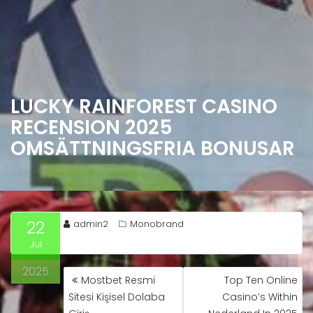
LUCKY RAINFOREST CASINO
RECENSION 2025
OMSÄTTNINGSFRIA BONUSAR
22
admin2
Monobrand
Jul
2025
Mostbet Resmi
Top Ten Online
Sitesi Kişisel Dolaba
Casino’s Within