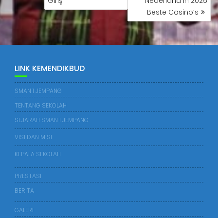
Giriş
Nederland In 2025
Beste Casino’s
LINK KEMENDIKBUD
SMAN 1 JEMPANG
TENTANG SEKOLAH
SEJARAH SMAN 1 JEMPANG
VISI DAN MISI
KEPALA SEKOLAH
PRESTASI
BERITA
GALERI