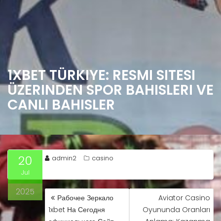
1XBET TÜRKIYE: RESMI SITESI
ÜZERINDEN SPOR BAHISLERI VE
CANLI BAHISLER
20
admin2
casino
Jul
2025
Рабочее Зеркало
Aviator Casino
1xbet На Сегодня
Oyununda Oranları