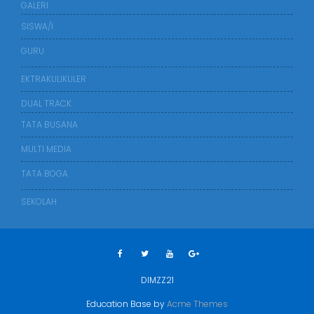
GALERI
SISWA/I
GURU
EKTRAKULIKULER
DUAL TRACK
TATA BUSANA
MULTI MEDIA
TATA BOGA
SEKOLAH
DIMZZ21
Education Base by
Acme Themes