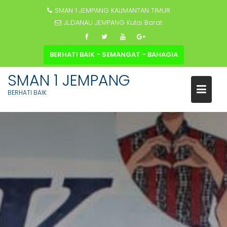
SMAN 1 JEMPANG KALIMANTAN TIMUR
JL.DANAU JEMPANG Kutai Barat
BERHATI BAIK - SEMANGAT - BAHAGIA
SMAN 1 JEMPANG
BERHATI BAIK