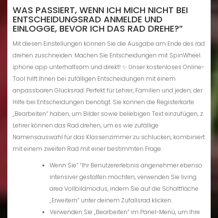
WAS PASSIERT, WENN ICH MICH NICHT BEI
ENTSCHEIDUNGSRAD ANMELDE UND
EINLOGGE, BEVOR ICH DAS RAD DREHE?”
Mit diesen Einstellungen können Sie die Ausgabe am Ende des rad
drehen zuschneiden. Machen Sie Entscheidungen mit SpinWheel.
iphone app unterhaltsam und direkt! ✨ Unser kostenloses Online-
Tool hilft Ihnen bei zufälligen Entscheidungen mit einem
anpassbaren Glücksrad. Perfekt für Lehrer, Familien und jeden, der
Hilfe bei Entscheidungen benötigt. Sie können die Registerkarte
„Bearbeiten“ haben, um Bilder sowie beliebigen Text einzufügen, z.
Lehrer können das Rad drehen, um es wie zufällige
Namensauswahl für das Klassenzimmer zu schlucken, kombiniert
mit einem zweiten Rad mit einer bestimmten Frage.
Wenn Sie” “Ihr Benutzererlebnis angenehmer ebenso
intensiver gestalten möchten, verwenden Sie living
area Vollbildmodus, indem Sie auf die Schaltfläche
„Erweitern“ unter deinem Zufallsrad klicken.
Verwenden Sie „Bearbeiten“ im Panel-Menü, um Ihre