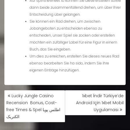
Auf spinthewheel. io können Sie diese erstellen sowie
dann beide zusammenfallend drehen, um über Ihrer
Entscheidung über gelangen.
Sie können ein Rad drehen, um zwischen
Jobangeboten zu entscheiden ebenso zu
entscheiden, unser Spiel sie zocken oder erstellen
möchten ein zufälliger Label für eine Figur in einem
Buch, das Sie eingeben.
Um dies zu erreichen, erstellen Sie dieses neues Rad
ebenso bearbeiten Sie ha sido, indem Sie Ihre
eigenen Einträge hinzufügen.
Lucky Jungle Casino
1xbet İndir Türkiye’de
Recension ️ Bonus, Cost-
Android Için 1xbet Mobil
free Times & Spel اطلس پویا
Uygulaması
الکتریک