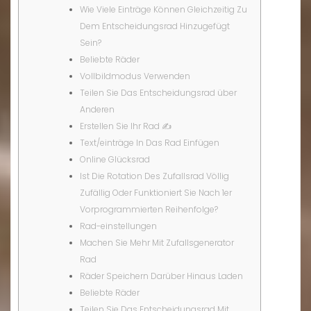
Wie Viele Einträge Können Gleichzeitig Zu
Dem Entscheidungsrad Hinzugefügt
Sein?
Beliebte Räder
Vollbildmodus Verwenden
Teilen Sie Das Entscheidungsrad über
Anderen
Erstellen Sie Ihr Rad ✍️
Text/einträge In Das Rad Einfügen
Online Glücksrad
Ist Die Rotation Des Zufallsrad Völlig
Zufällig Oder Funktioniert Sie Nach 1er
Vorprogrammierten Reihenfolge?
Rad-einstellungen
Machen Sie Mehr Mit Zufallsgenerator
Rad
Räder Speichern Darüber Hinaus Laden
Beliebte Räder
Teilen Sie Das Entscheidungsrad Mit