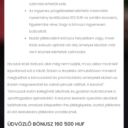
számára érhetők este.
Az ingyenes pörgetésekkel elérhető maximális
nyeremény korlátozása 100 EUR-ra szintén észszerű,
figyelembe véve, hogy a bónusz ingyenesen
biztosított.
Kezdő játékosként előnyös helyzetben vagy, mivel
több exkluzív ajánlat vár rád, amelyek később már
nem lesznek elérhetők számodra.
Ha azok közé tartozol, akik még nem tudják, mi ez, akkor most kell
kijavítanod ezt a hibát. Ebben a részletes útmutatóban mindent
megtudhat a bónuszokról és promóciókról, amelyeket ebben az
évben megszerezhet és valódi pénzzé válthat. A kaszinó”
“bónuszok külön kategóriát alkotnak, és gyakran különböznek a
sportfogadási ajánlatoktól. A kaszinó kedvelői speciális akciókat
találhatnak, amelyek kifejezetten the játékgépekre, asztali játékokra
és élő kereskedős játékokra vonatkoznak.
ÜDVÖZLŐ BÓNUSZ 160 500 HUF