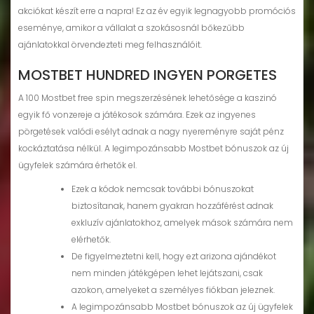
akciókat készít erre a napra! Ez az év egyik legnagyobb promóciós
eseménye, amikor a vállalat a szokásosnál bőkezűbb
ajánlatokkal örvendezteti meg felhasználóit.
MOSTBET HUNDRED INGYEN PORGETES
A 100 Mostbet free spin megszerzésének lehetősége a kaszinó
egyik fő vonzereje a játékosok számára. Ezek az ingyenes
pörgetések valódi esélyt adnak a nagy nyereményre saját pénz
kockáztatása nélkül. A legimpozánsabb Mostbet bónuszok az új
ügyfelek számára érhetők el.
Ezek a kódok nemcsak további bónuszokat
biztosítanak, hanem gyakran hozzáférést adnak
exkluzív ajánlatokhoz, amelyek mások számára nem
elérhetők.
De figyelmeztetni kell, hogy ezt arizona ajándékot
nem minden játékgépen lehet lejátszani, csak
azokon, amelyeket a személyes fiókban jeleznek.
A legimpozánsabb Mostbet bónuszok az új ügyfelek