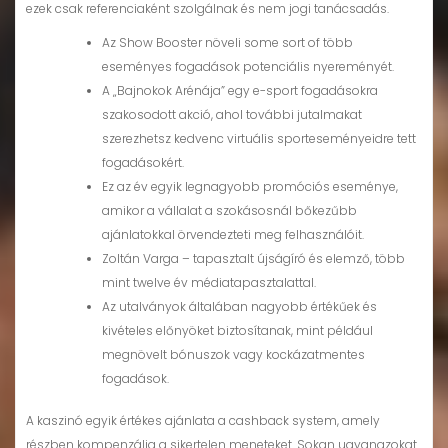
ezek csak referenciaként szolgálnak és nem jogi tanácsadás.
Az Show Booster növeli some sort of több
eseményes fogadások potenciális nyereményét.
A „Bajnokok Arénája” egy e-sport fogadásokra
szakosodott akció, ahol további jutalmakat
szerezhetsz kedvenc virtuális sporteseményeidre tett
fogadásokért.
Ez az év egyik legnagyobb promóciós eseménye,
amikor a vállalat a szokásosnál bőkezűbb
ajánlatokkal örvendezteti meg felhasználóit.
Zoltán Varga – tapasztalt újságíró és elemző, több
mint twelve év médiatapasztalattal.
Az utalványok általában nagyobb értékűek és
kivételes előnyöket biztosítanak, mint például
megnövelt bónuszok vagy kockázatmentes
fogadások.
A kaszinó egyik értékes ajánlata a cashback system, amely
részben kompenzálja a sikertelen meneteket. Sokan ugyanazokat